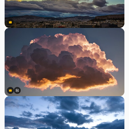
Premium
Premium
Premium
Premium
Gerado por IA