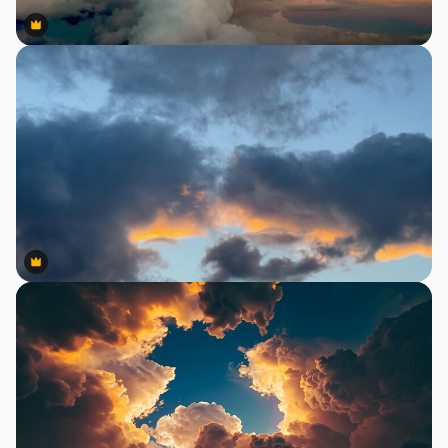
Premium
Premium
Premium
Premium