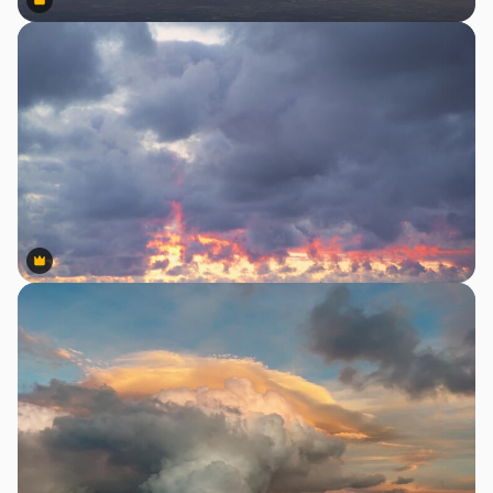
Premium
Premium
Premium
Premium