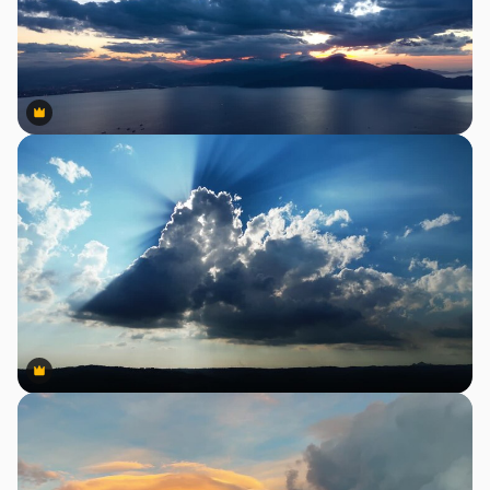
Premium
Premium
Premium
Premium