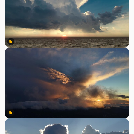
Premium
Premium
Premium
Premium