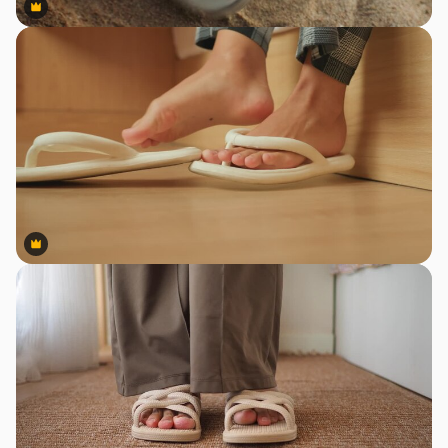
Premium
Premium
Premium
Premium