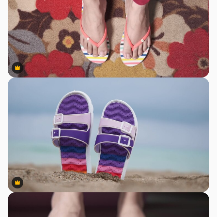
Premium
Premium
Premium
Premium