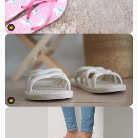
Premium
Premium
Premium
Premium