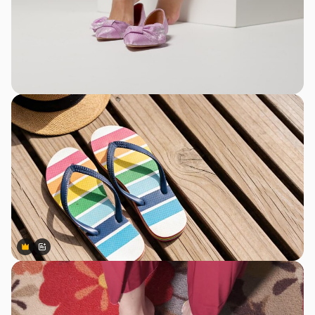
Premium
Premium
Gerado por IA