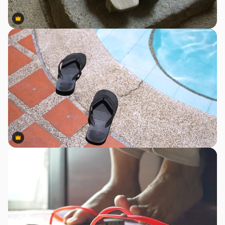
Premium
Premium
Premium
Premium