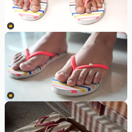
Premium
Premium
Premium
Premium