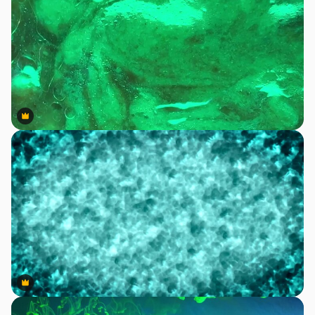
Premium
Premium
Premium
Premium