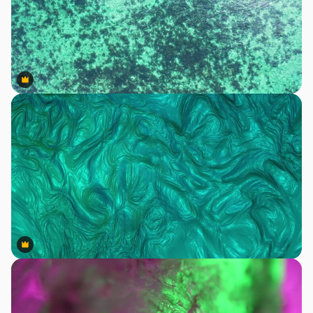
Premium
Premium
Premium
Premium