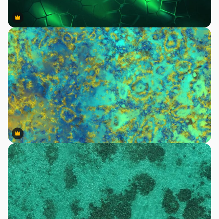
Premium
Premium
Premium
Premium