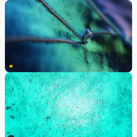
Premium
Premium