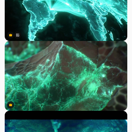
Premium
Premium
Gerado por IA
Premium
Premium