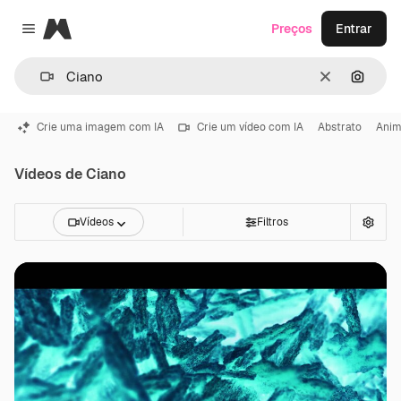
Magnific
Preços
Entrar
Close menu
Limpar
Pesqui
Crie uma imagem com IA
Crie um vídeo com IA
Abstrato
Ani
Vídeos de Ciano
Vídeos
Filtros