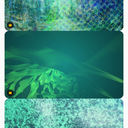
Premium
Premium
Premium
Premium