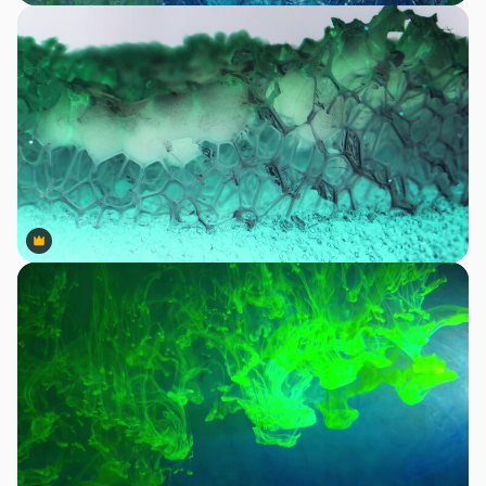
Premium
Premium