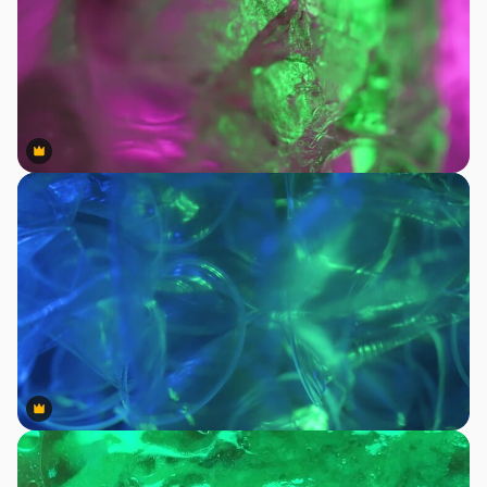
Premium
Premium
Premium
Premium