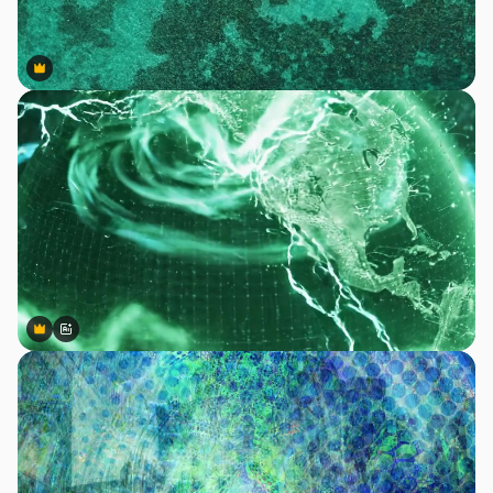
Premium
Premium
Premium
Premium
Gerado por IA