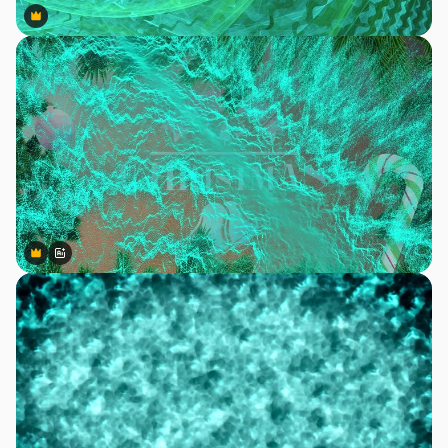
Premium
Premium
Premium
Premium
Gerado por IA