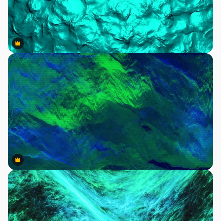
Premium
Premium
Premium
Premium