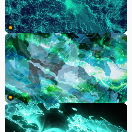
Premium
Premium
Premium
Premium