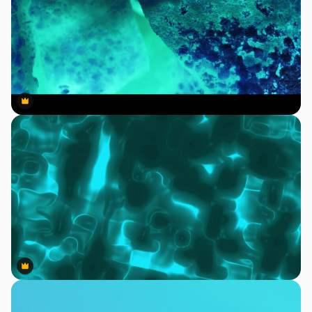
Premium
Premium
Premium
Premium