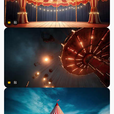
Premium
Premium
Gerado por IA
Premium
Premium
Gerado por IA