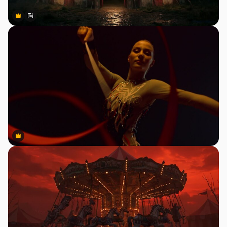
Premium
Premium
Gerado por IA
Premium
Premium