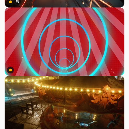
Premium
Premium
Gerado por IA
Premium
Premium