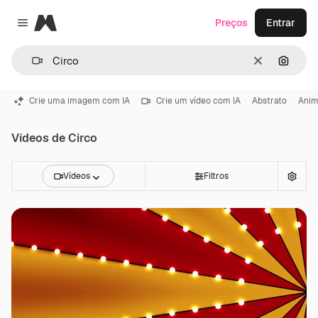
Magnific
Preços
Entrar
Close menu
Limpar
Pesqui
Crie uma imagem com IA
Crie um vídeo com IA
Abstrato
Ani
Vídeos de Circo
Vídeos
Filtros