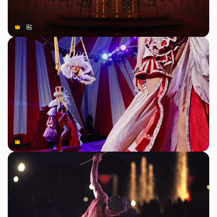
Premium
Premium
Gerado por IA
Premium
Premium