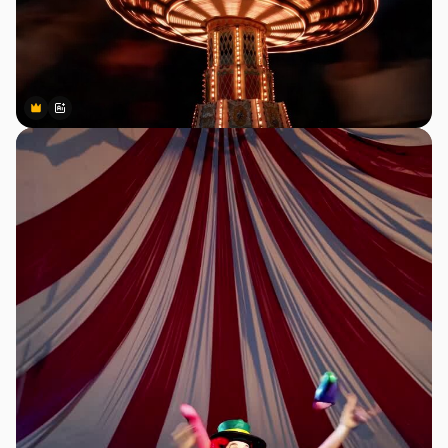
Premium
Premium
Gerado por IA