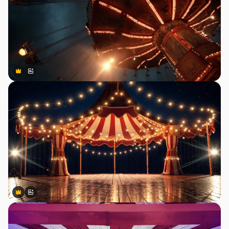
Premium
Premium
Gerado por IA
Premium
Premium
Gerado por IA