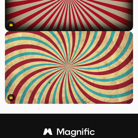
Premium
Premium
Premium
Premium