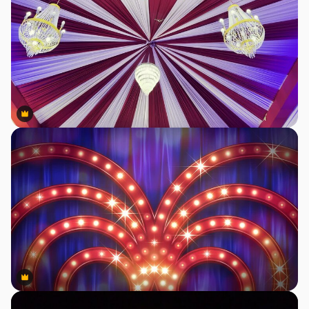
Premium
Premium
Premium
Premium