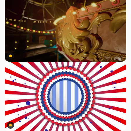
Premium
Premium
Premium
Premium