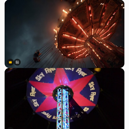
Premium
Premium
Gerado por IA