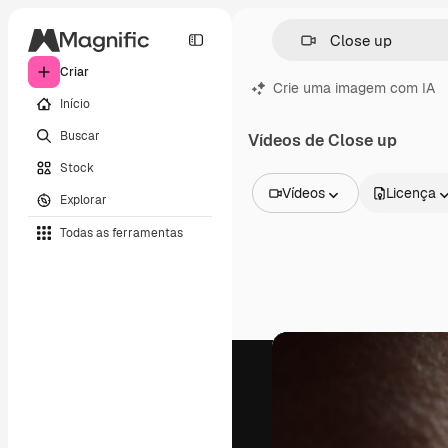
Criar
Crie uma imagem com IA
Início
Buscar
Vídeos de Close up
Stock
Vídeos
Licença
Explorar
Todas as imagens
Todas as ferramentas
Vetores
Ilustrações
Fotos
PSD
Modelos
Mockups
Vídeos
Clipes de vídeo
Animações
Modelos de vídeos
Ícones
Modelos 3D
Fontes