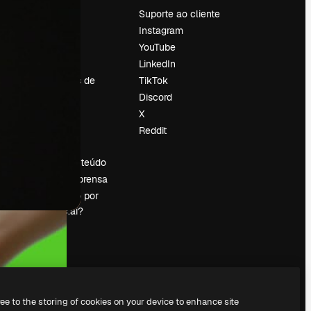
Preços
Suporte ao cliente
Sobre nós
Instagram
Reviews
YouTube
Emprego
LinkedIn
Tendências de
TikTok
pesquisa
Discord
Blog
X
Eventos
Reddit
es
Slidesgo
Vender conteúdo
Sala de imprensa
Procurando por
magnific.ai?
ree to the storing of cookies on your device to enhance site