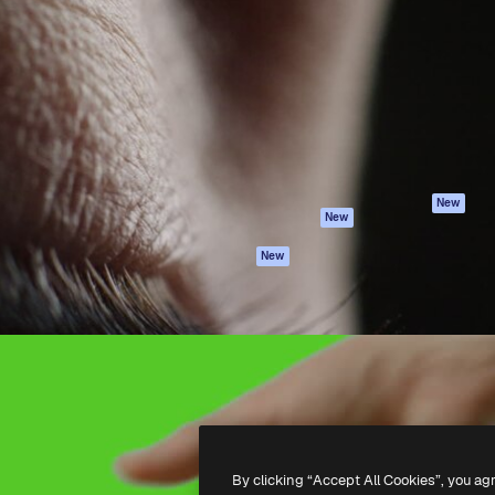
iativa para você direcionar
Spaces
Academy
alho. Mais de 1 milhão de
Assistente de IA
Documentação
e criativos, empresas,
Gerador de
Atendimento
dios.
imagens
Termos e
Gerador de vídeos
condições
Texto para voz
Política de
privacidade
Conteúdo de stock
Originais
MCP para
New
New
Claude/ChatGPT
Política de cooki
Agentes
Central de
New
confiabilidade
API
Afiliados
App móvel
Empresas
Todas as
ferramentas
-
2026
Freepik Company S.L.U.
Todos os direitos reservados
.
By clicking “Accept All Cookies”, you ag