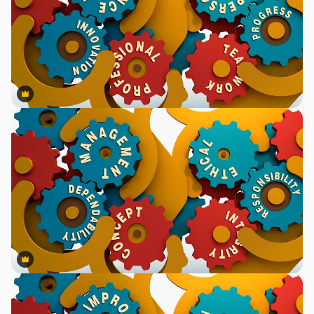
Premium
Premium
Premium
Premium