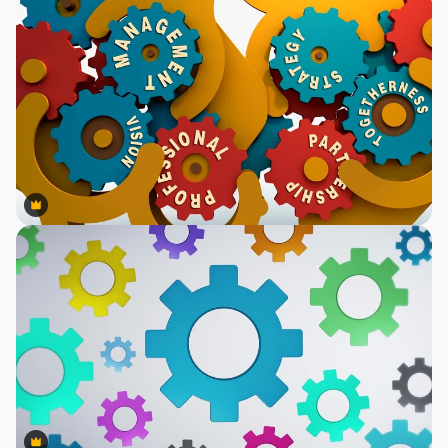
Premium
Premium