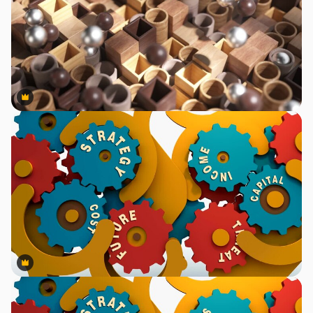
Premium
Premium
Premium
Premium