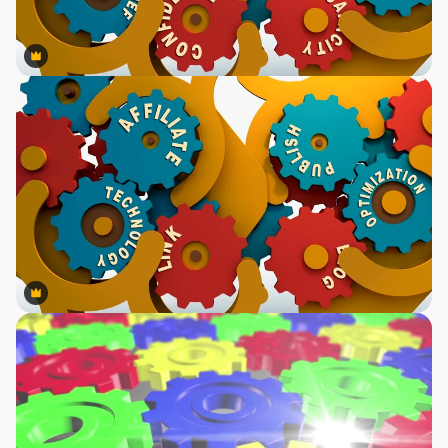
Premium
Premium
Premium
Premium