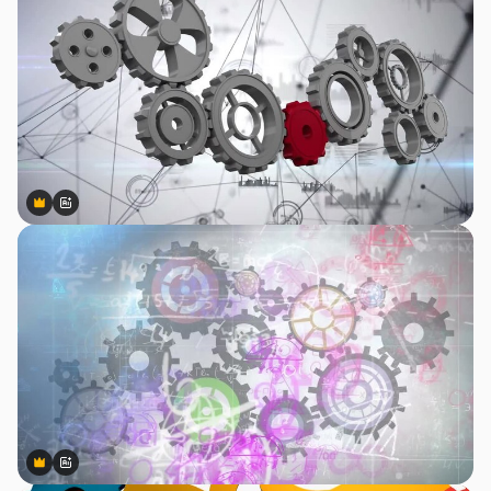
Premium
Premium
Gerado por IA
Premium
Premium
Gerado por IA