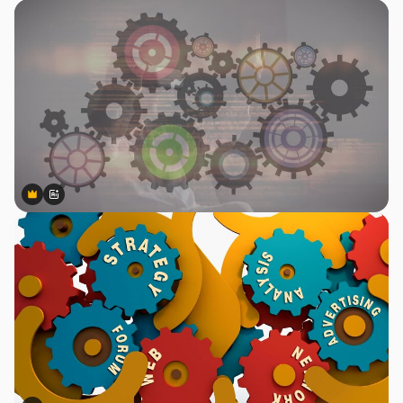
Premium
Premium
Gerado por IA