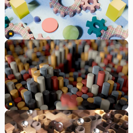
Premium
Premium
Premium
Premium