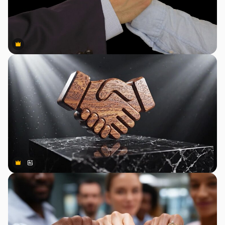
Premium
Premium
Premium
Premium
Gerado por IA