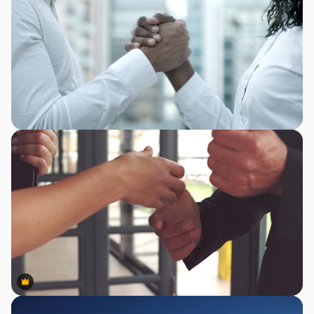
Premium
Premium