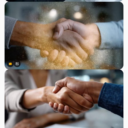
Premium
Premium
Gerado por IA