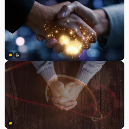
Premium
Premium
Gerado por IA
Premium
Premium