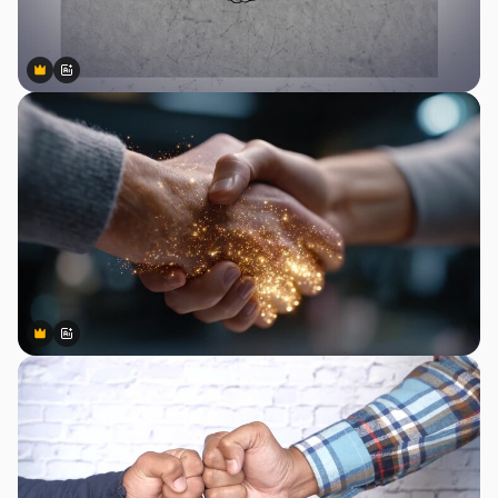
Premium
Premium
Gerado por IA
Premium
Premium
Gerado por IA