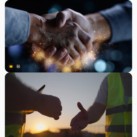
Premium
Premium
Gerado por IA