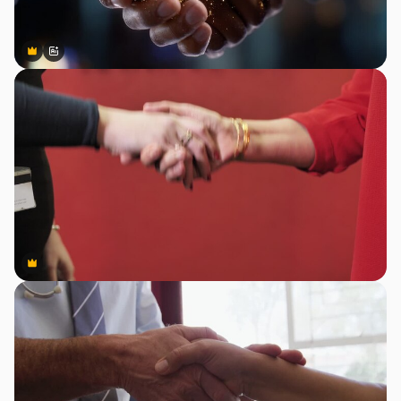
Premium
Premium
Gerado por IA
Premium
Premium