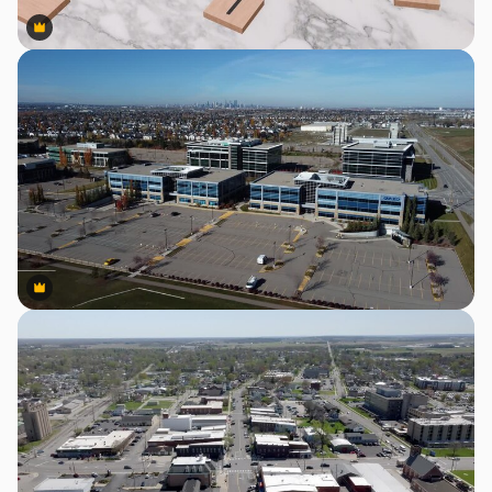
Premium
Premium
Premium
Premium