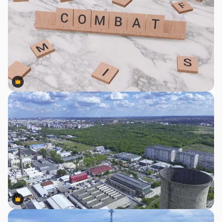
Premium
Premium
Premium
Premium