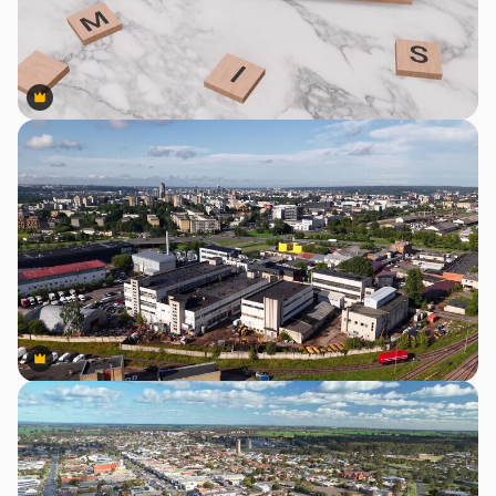
Premium
Premium
Premium
Premium