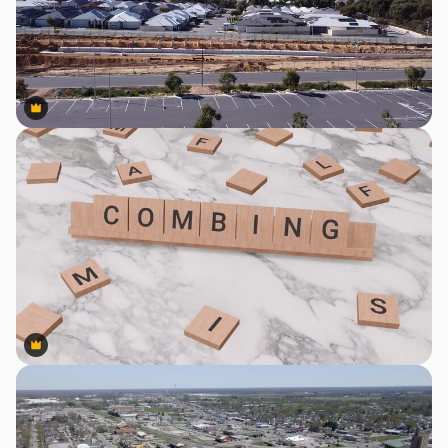
Premium
Premium
Premium
Premium