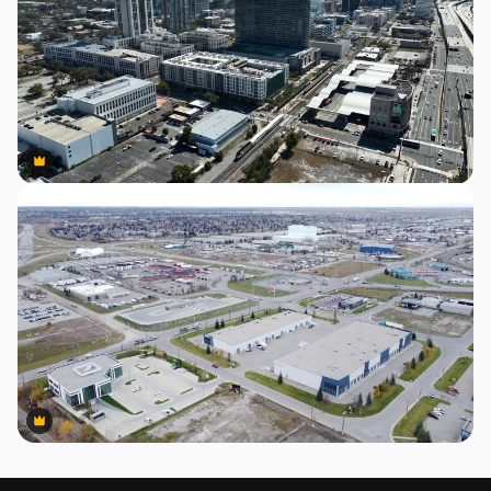
Premium
Premium
Premium
Premium