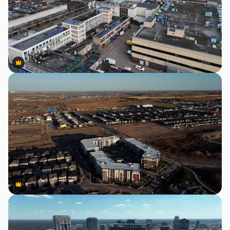
Premium
Premium
Premium
Premium