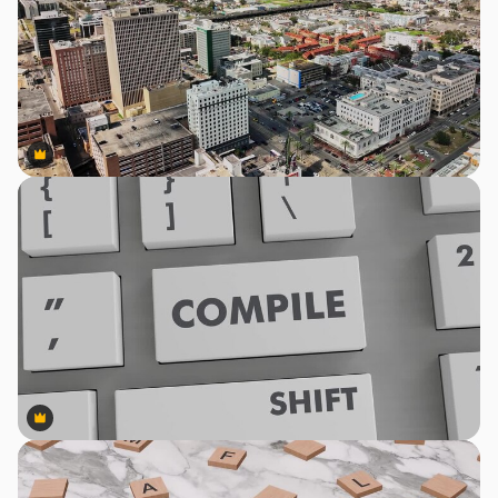
Premium
Premium
Premium
Premium