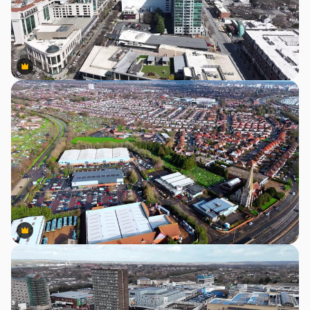
Premium
Premium
Premium
Premium