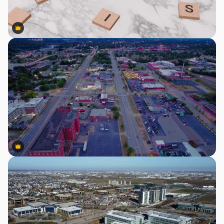
Premium
Premium
Premium
Premium