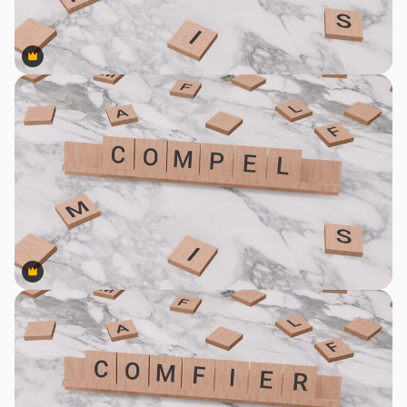
Premium
Premium
Premium
Premium