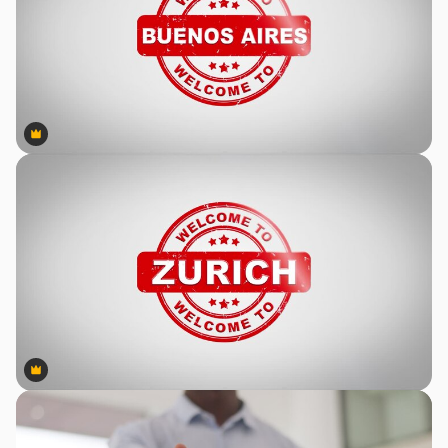
Premium
Premium
Premium
Premium