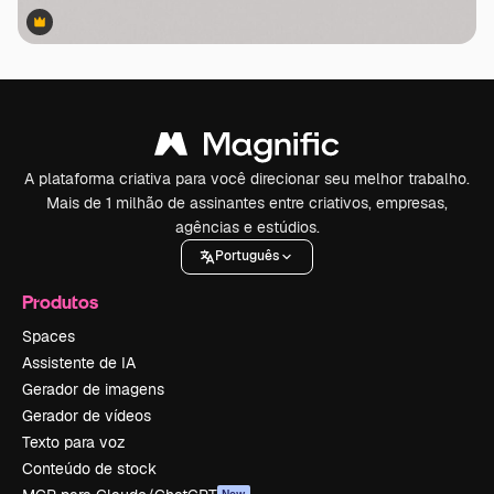
Premium
Premium
A plataforma criativa para você direcionar seu melhor trabalho.
Mais de 1 milhão de assinantes entre criativos, empresas,
agências e estúdios.
Português
Produtos
Spaces
Assistente de IA
Gerador de imagens
Gerador de vídeos
Texto para voz
Conteúdo de stock