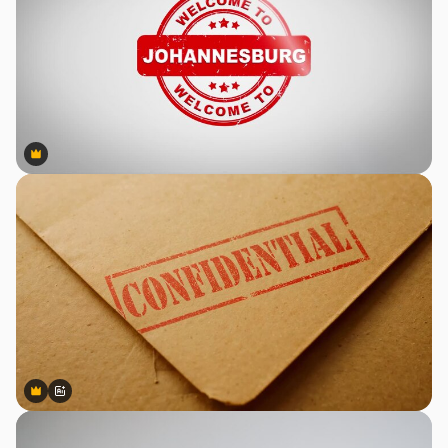
Premium
Premium
Premium
Premium
Gerado por IA