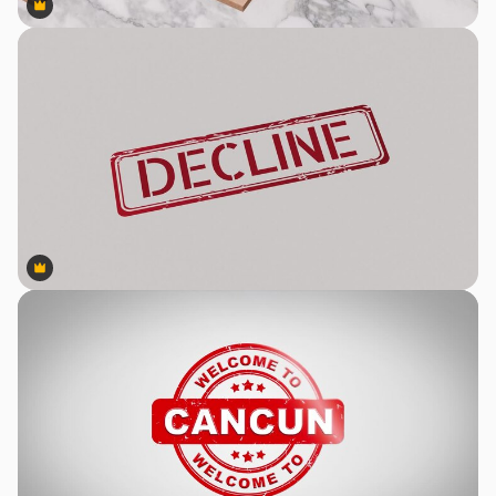
Premium
Premium
Premium
Premium