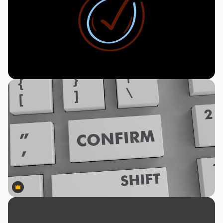
Premium
Premium