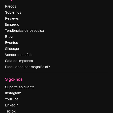
Preços
Sobre nós
Reviews
Emprego
Tendências de pesquisa
Blog
Eventos
Slidesgo
Vender conteúdo
Sala de imprensa
Procurando por magnific.ai?
Siga-nos
Suporte ao cliente
Instagram
YouTube
LinkedIn
TikTok