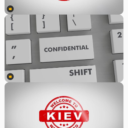
Premium
Premium
Premium
Premium