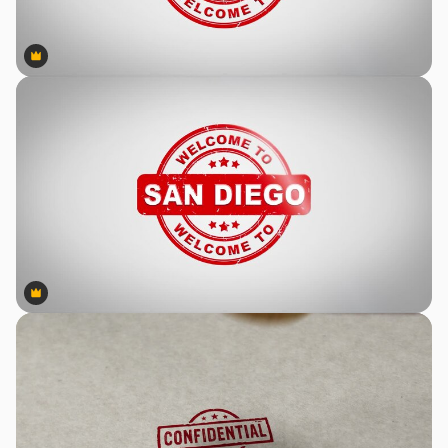
Premium
Premium
Premium
Premium