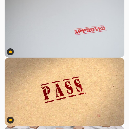
Premium
Premium
Premium
Premium