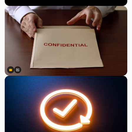
Premium
Premium
Gerado por IA