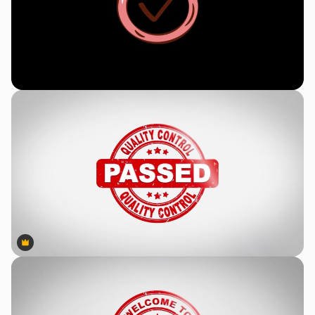
Premium
Premium