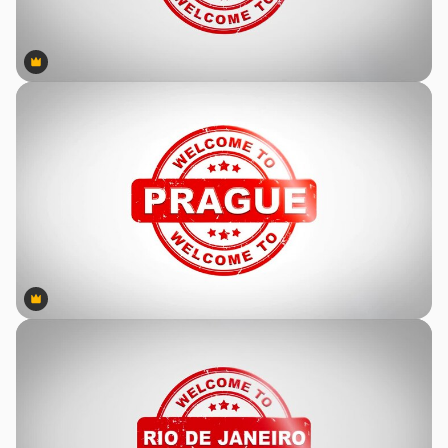
Premium
Premium
Premium
Premium