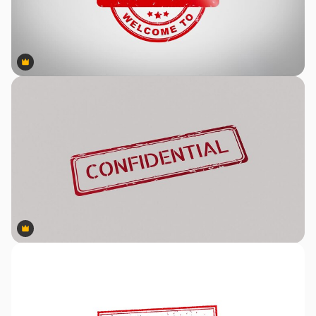
Premium
Premium
Premium
Premium