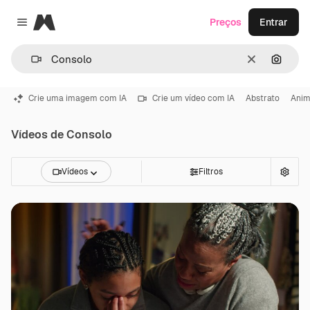
Magnific
Preços
Entrar
Close menu
Limpar
Pesqui
Crie uma imagem com IA
Crie um vídeo com IA
Abstrato
Ani
Vídeos de Consolo
Vídeos
Filtros