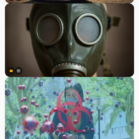
Premium
Premium
Gerado por IA