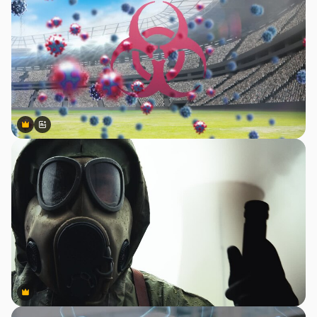
Premium
Premium
Gerado por IA
Premium
Premium