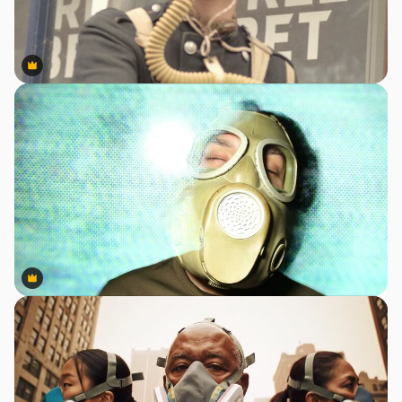
Premium
Premium
Premium
Premium