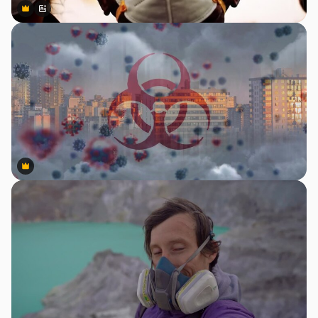
Premium
Premium
Gerado por IA
Premium
Premium