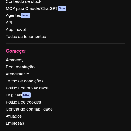
Conteúdo de stock
MCP para Claude/ChatGPT
New
Agentes
New
API
App móvel
Todas as ferramentas
Começar
Academy
Documentação
Atendimento
Termos e condições
Política de privacidade
Originais
New
Política de cookies
Central de confiabilidade
Afiliados
Empresas