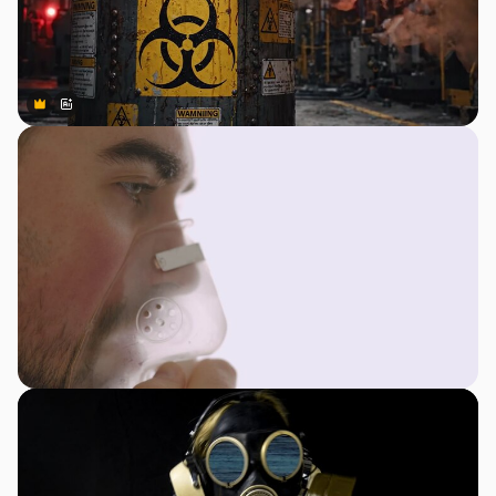
Premium
Premium
Gerado por IA