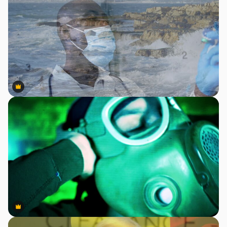
Premium
Premium
Premium
Premium