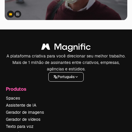
Premium
Premium
Gerado por IA
A plataforma criativa para você direcionar seu melhor trabalho.
Mais de 1 milhão de assinantes entre criativos, empresas,
agências e estúdios.
Português
Produtos
Spaces
Assistente de IA
Gerador de imagens
Gerador de vídeos
Texto para voz