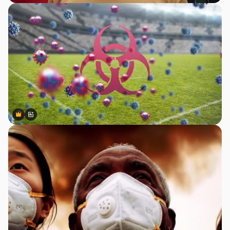
Premium
Premium
Gerado por IA