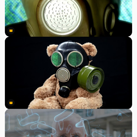
Premium
Premium
Premium
Premium