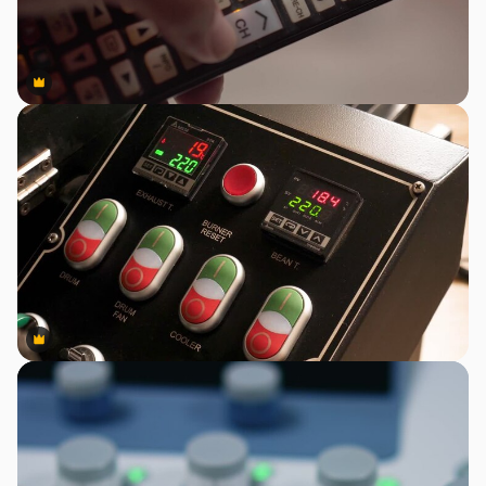
Premium
Premium
Premium
Premium