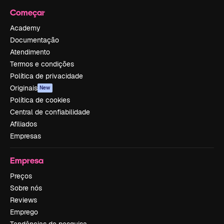
Começar
Academy
Documentação
Atendimento
Termos e condições
Política de privacidade
Originais
New
Política de cookies
Central de confiabilidade
Afiliados
Empresas
Empresa
Preços
Sobre nós
Reviews
Emprego
Tendências de pesquisa