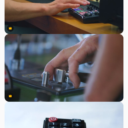
Premium
Premium
Premium
Premium