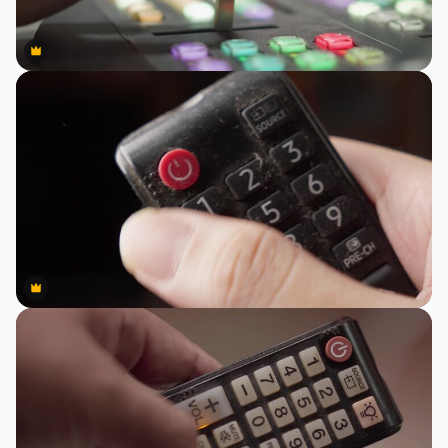
Premium
Premium
Premium
Premium