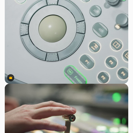
Premium
Premium