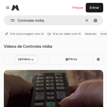
Magnific
Preços
Entrar
Close menu
Limpar
Pesqui
Crie uma imagem com IA
Crie um vídeo com IA
Abstrato
Ani
Vídeos de Controles midia
Vídeos
Filtros