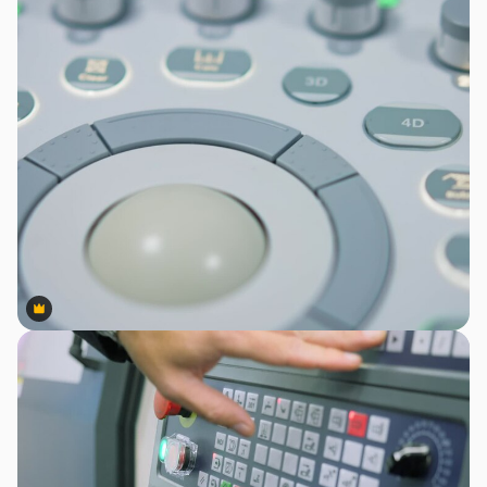
Premium
Premium