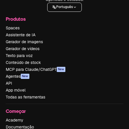
Português
Produtos
Spaces
Assistente de IA
Gerador de imagens
Gerador de vídeos
Texto para voz
Conteúdo de stock
MCP para Claude/ChatGPT
New
Agentes
New
API
App móvel
Todas as ferramentas
Começar
Academy
Documentação