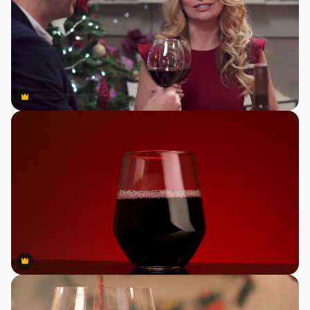
Premium
Premium
Premium
Premium