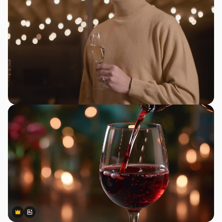
Premium
Premium
Gerado por IA