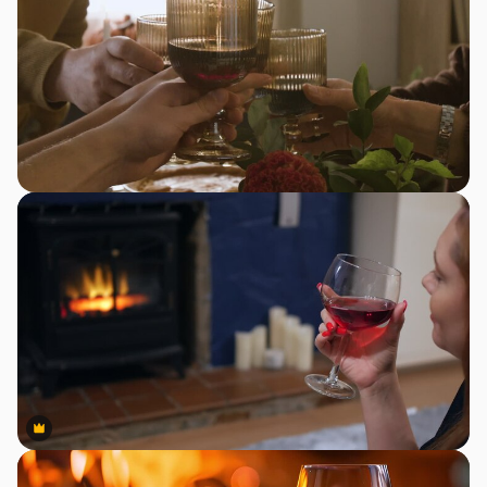
Premium
Premium