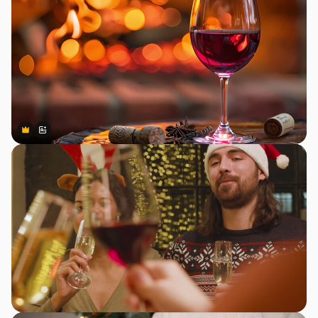
Premium
Premium
Gerado por IA