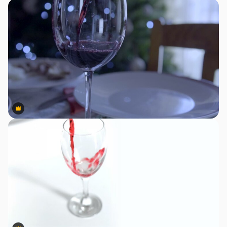
Premium
Premium