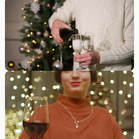
Premium
Premium