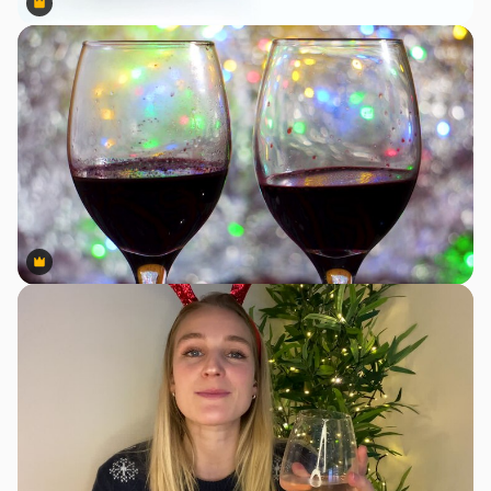
Premium
Premium
Premium
Premium