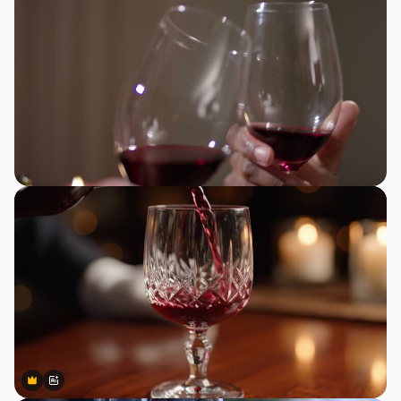
Premium
Premium
Gerado por IA