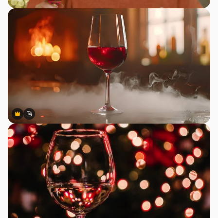
Premium
Premium
Gerado por IA