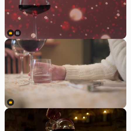
Premium
Premium
Gerado por IA
Premium
Premium