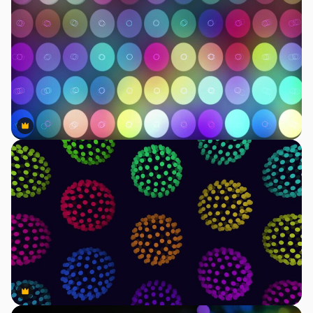
Premium
Premium
Premium
Premium