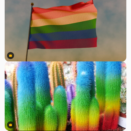
Premium
Premium
Premium
Premium