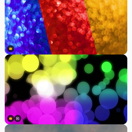
Premium
Premium
Premium
Premium
Gerado por IA