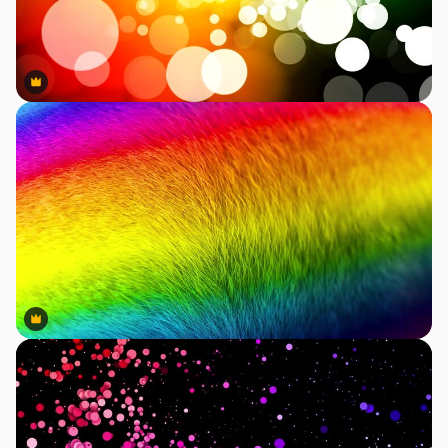
Premium
Premium
Premium
Premium