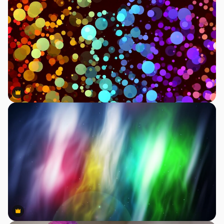
Premium
Premium
Premium
Premium