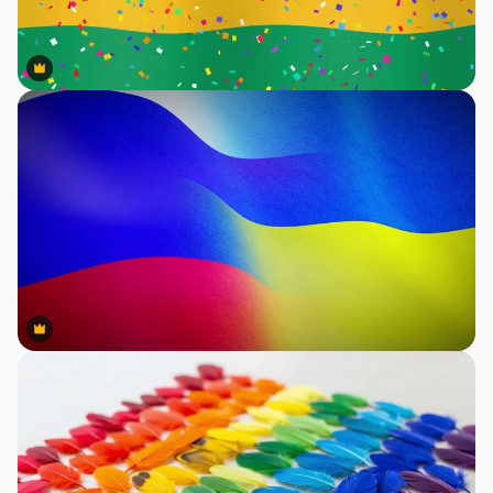
Premium
Premium
Premium
Premium