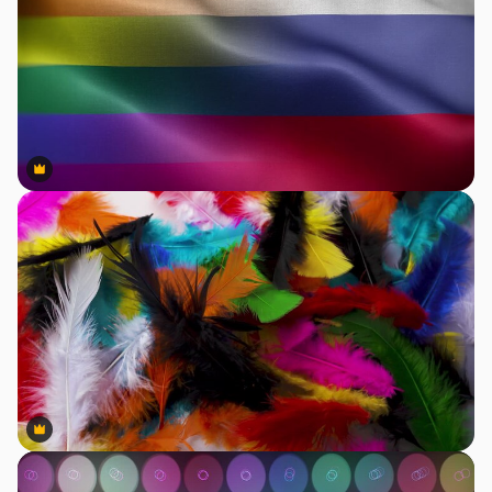
Premium
Premium
Premium
Premium