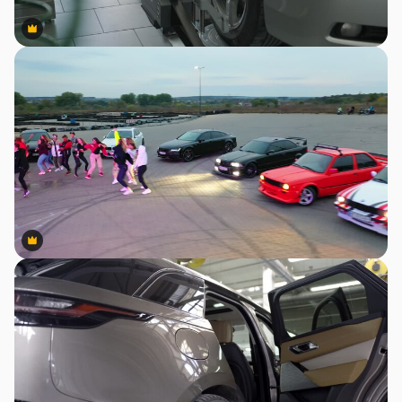
Premium
Premium
Premium
Premium