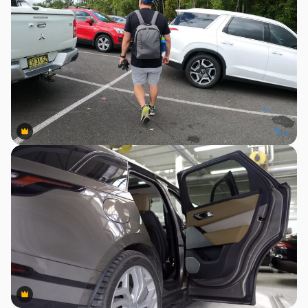
Premium
Premium
Premium
Premium