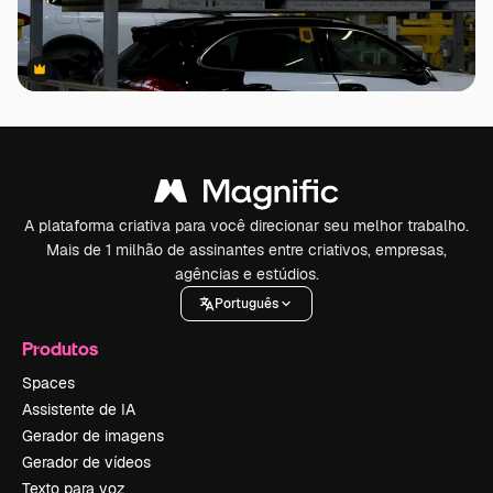
Premium
Premium
A plataforma criativa para você direcionar seu melhor trabalho.
Mais de 1 milhão de assinantes entre criativos, empresas,
agências e estúdios.
Português
Produtos
Spaces
Assistente de IA
Gerador de imagens
Gerador de vídeos
Texto para voz