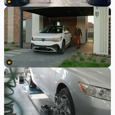
Premium
Premium
Premium
Premium