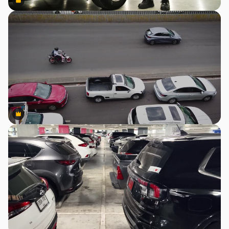
Premium
Premium
Premium
Premium