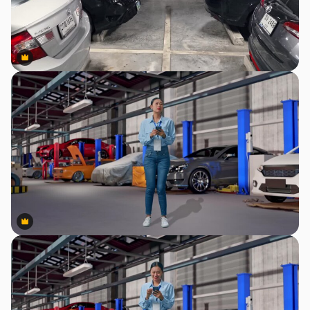
Premium
Premium
Premium
Premium