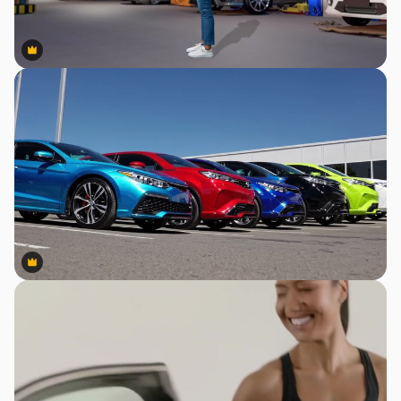
Premium
Premium
Premium
Premium