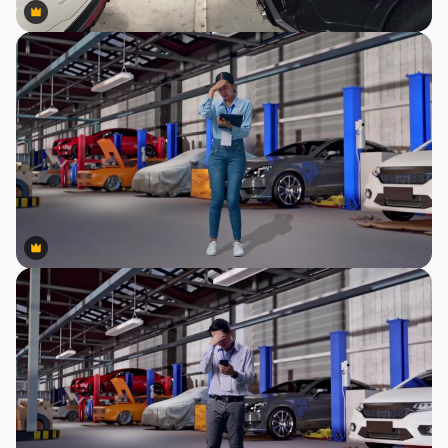
Premium
Premium
Premium
Premium