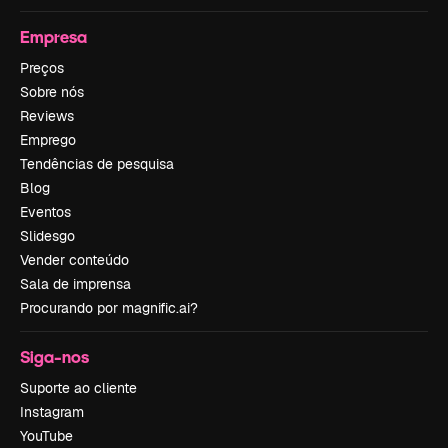
Empresa
Preços
Sobre nós
Reviews
Emprego
Tendências de pesquisa
Blog
Eventos
Slidesgo
Vender conteúdo
Sala de imprensa
Procurando por magnific.ai?
Siga-nos
Suporte ao cliente
Instagram
YouTube