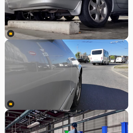
Premium
Premium
Premium
Premium