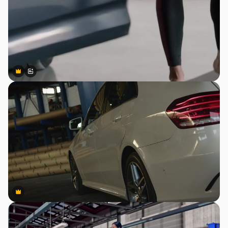
Premium
Premium
Gerado por IA
Premium
Premium