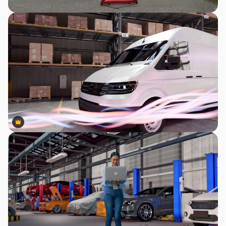
Premium
Premium