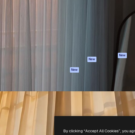
iativa para você direcionar
Spaces
Academy
alho. Mais de 1 milhão de
Assistente de IA
Documentação
e criativos, empresas,
Gerador de
Atendimento
dios.
imagens
Termos e
Gerador de vídeos
condições
Texto para voz
Política de
privacidade
Conteúdo de stock
Originais
MCP para
New
New
Claude/ChatGPT
Política de cooki
Agentes
Central de
New
confiabilidade
API
Afiliados
App móvel
Empresas
Todas as
ferramentas
-
2026
Freepik Company S.L.U.
Todos os direitos reservados
.
By clicking “Accept All Cookies”, you ag