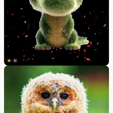
Premium
Premium
Gerado por IA