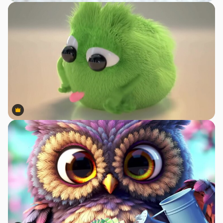
Premium
Premium