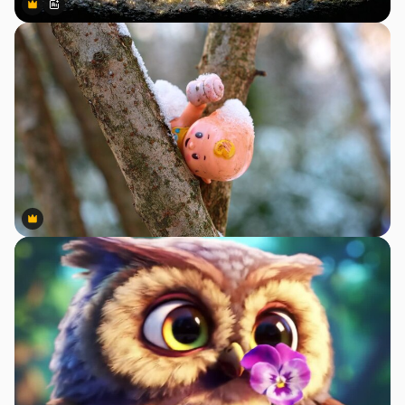
Premium
Premium
Gerado por IA
Premium
Premium