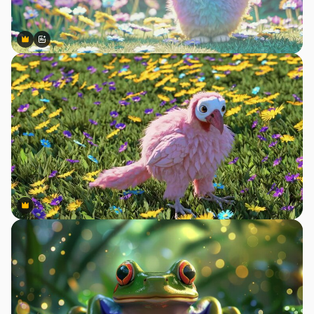
Premium
Premium
Gerado por IA
Premium
Premium