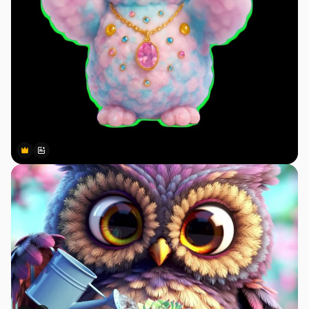
Premium
Premium
Gerado por IA