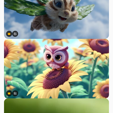
Premium
Premium
Gerado por IA
Premium
Premium
Gerado por IA