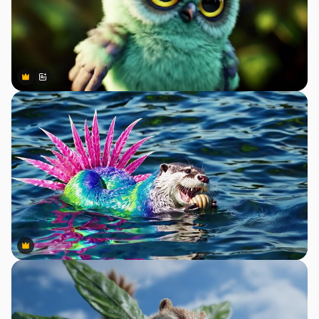
Premium
Premium
Gerado por IA
Premium
Premium