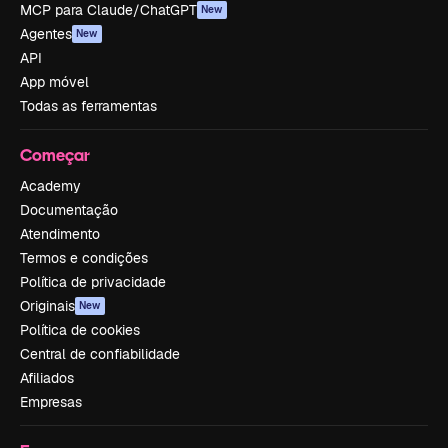
MCP para Claude/ChatGPT
New
Agentes
New
API
App móvel
Todas as ferramentas
Começar
Academy
Documentação
Atendimento
Termos e condições
Política de privacidade
Originais
New
Política de cookies
Central de confiabilidade
Afiliados
Empresas