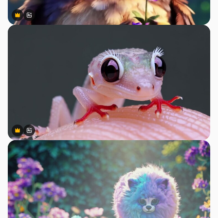
Premium
Premium
Gerado por IA
Premium
Premium
Gerado por IA