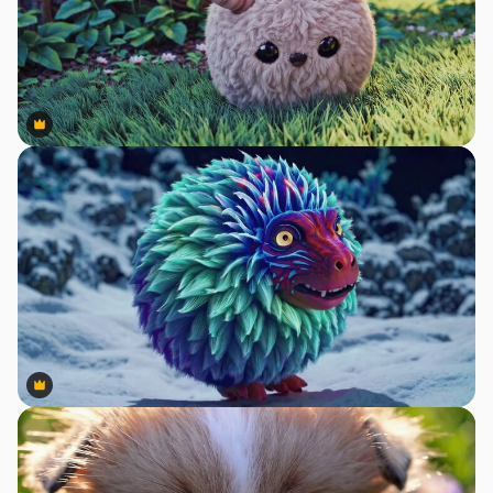
Premium
Premium
Premium
Premium