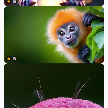
Premium
Premium
Gerado por IA
Premium
Premium
Gerado por IA