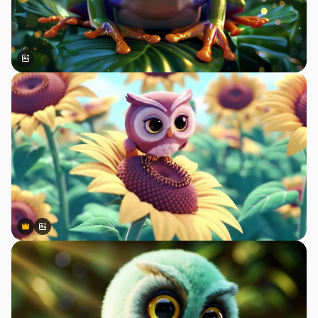
Gerado por IA
Premium
Premium
Gerado por IA