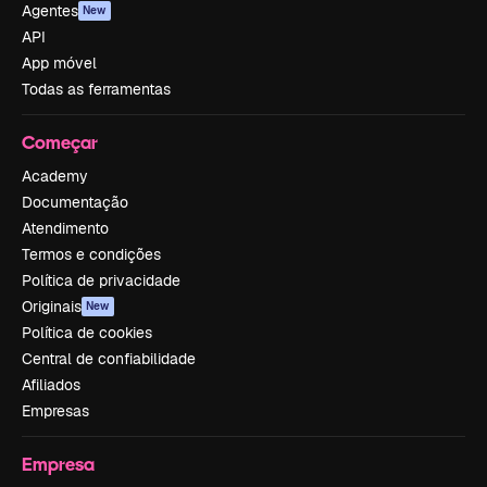
Agentes
New
API
App móvel
Todas as ferramentas
Começar
Academy
Documentação
Atendimento
Termos e condições
Política de privacidade
Originais
New
Política de cookies
Central de confiabilidade
Afiliados
Empresas
Empresa