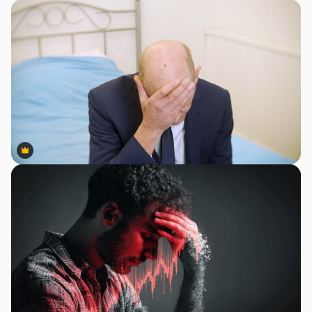
Premium
Premium