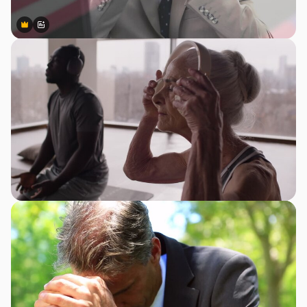
Premium
Premium
Gerado por IA