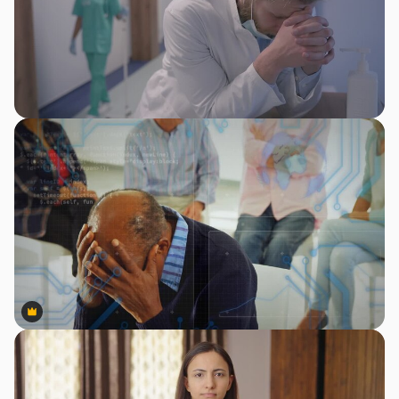
Premium
Premium