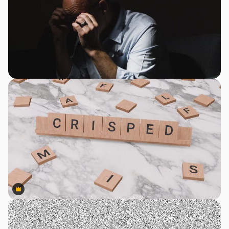
Premium
Premium