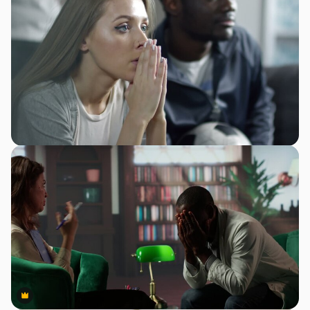
Premium
Premium