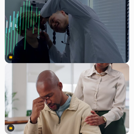
Premium
Premium
Premium
Premium