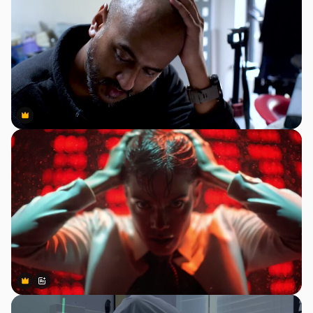
Premium
Premium
Premium
Premium
Gerado por IA