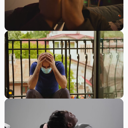
Premium
Premium