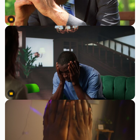
Premium
Premium
Premium
Premium