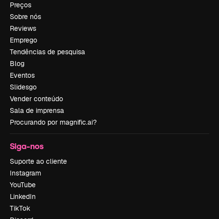
Preços
Sobre nós
Reviews
Emprego
Tendências de pesquisa
Blog
Eventos
Slidesgo
Vender conteúdo
Sala de imprensa
Procurando por magnific.ai?
Siga-nos
Suporte ao cliente
Instagram
YouTube
LinkedIn
TikTok