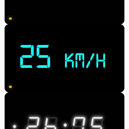
Premium
Premium
Premium
Premium