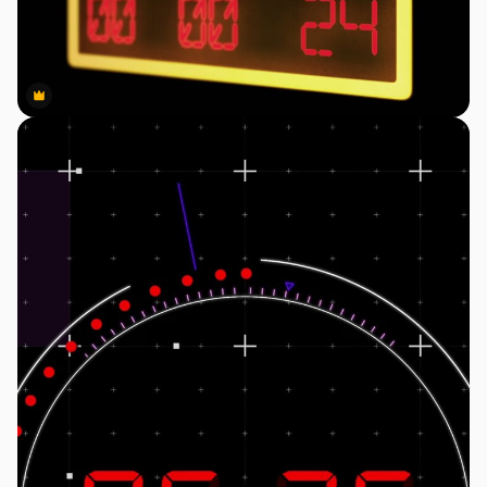
Premium
Premium