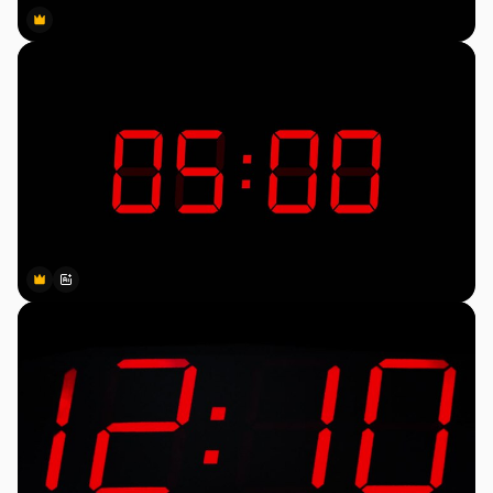
Premium
Premium
Premium
Premium
Gerado por IA