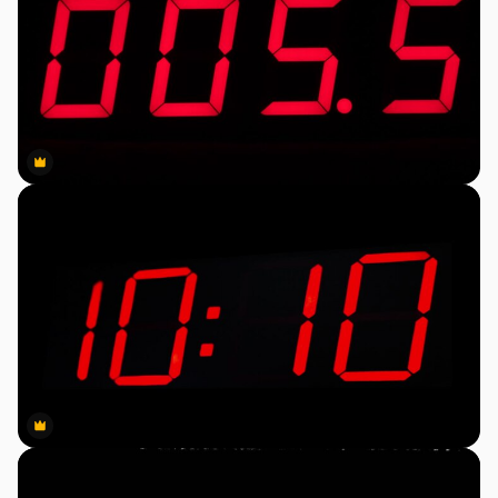
Premium
Premium
Premium
Premium