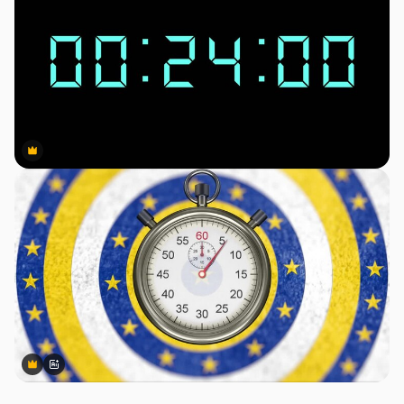
Premium
Premium
Premium
Premium
Gerado por IA