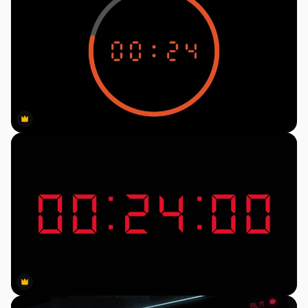
Premium
Premium
Premium
Premium