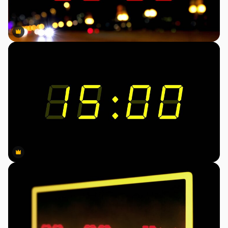
Premium
Premium
Premium
Premium