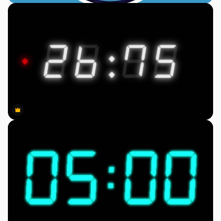
Premium
Premium