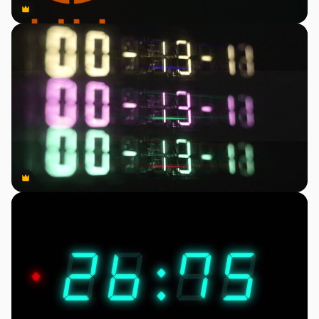
Premium
Premium
Premium
Premium