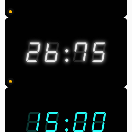
Premium
Premium
Premium
Premium