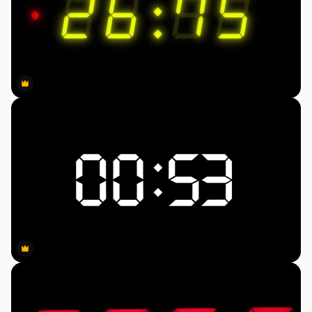
Premium
Premium
Premium
Premium