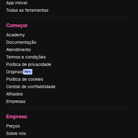
App móvel
Todas as ferramentas
Começar
Academy
Documentação
Atendimento
Termos e condições
Política de privacidade
Originais
New
Política de cookies
Central de confiabilidade
Afiliados
Empresas
Empresa
Preços
Sobre nós