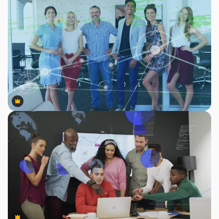
Premium
Premium