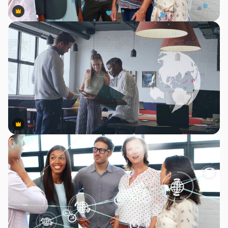
Premium
Premium
Premium
Premium