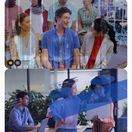
Premium
Premium
Gerado por IA