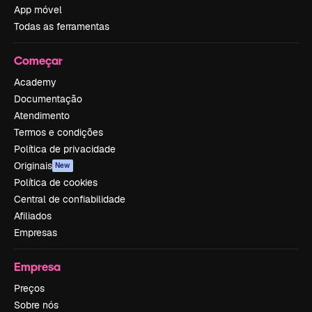
App móvel
Todas as ferramentas
Começar
Academy
Documentação
Atendimento
Termos e condições
Política de privacidade
Originais
New
Política de cookies
Central de confiabilidade
Afiliados
Empresas
Empresa
Preços
Sobre nós