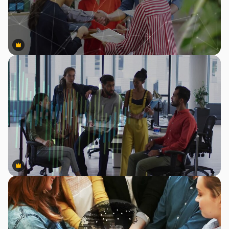
Premium
Premium
Premium
Premium