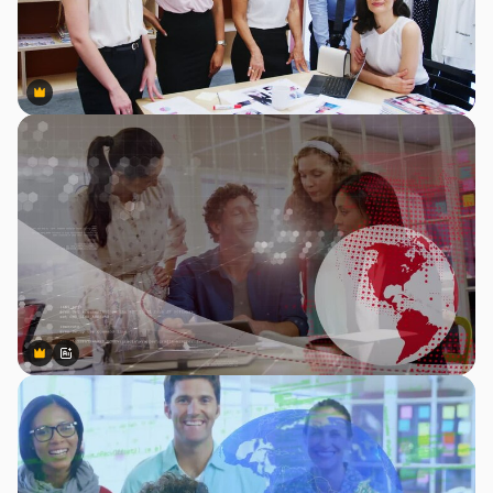
Premium
Premium
Premium
Premium
Gerado por IA