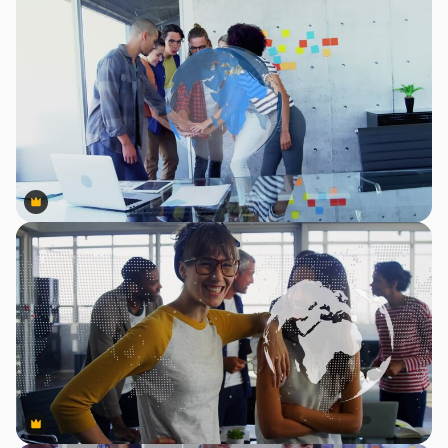
Premium
Premium
Premium
Premium