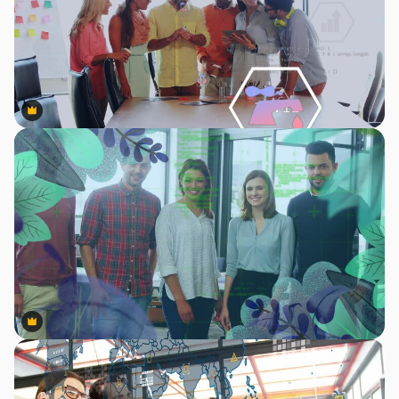
Premium
Premium
Premium
Premium