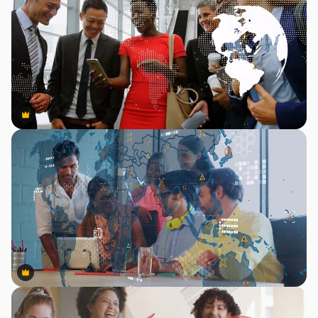
Premium
Premium
Premium
Premium