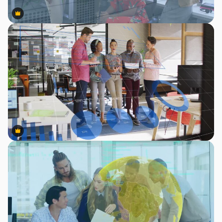
Premium
Premium
Premium
Premium