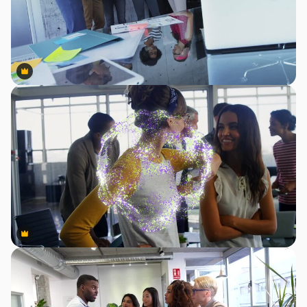
Premium
Premium
Premium
Premium