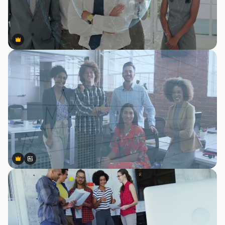
Premium
Premium
Premium
Premium
Gerado por IA