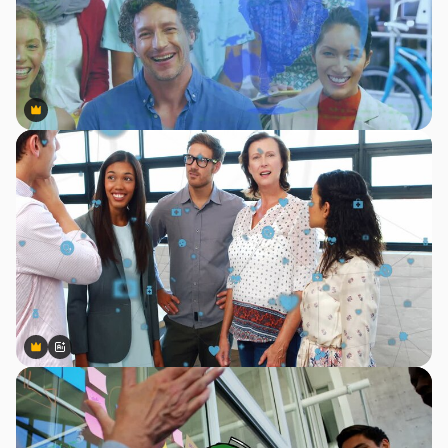
Premium
Premium
Premium
Premium
Gerado por IA