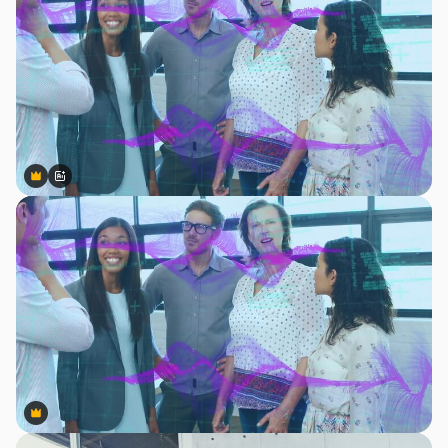
Premium
Premium
Gerado por IA
Premium
Premium