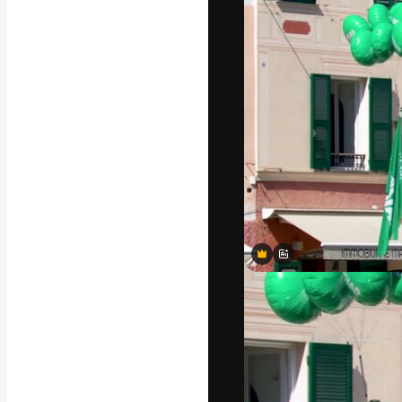
A plataforma cr
seu melhor trab
assinantes entr
agências e estú
Português
Premium
Premium
Premium
Premium
Premium
Premium
Premium
Premium
Premium
Premium
Premium
Premium
Premium
Premium
Premium
Premium
Premium
Premium
Premium
Premium
Premium
Premium
Premium
Premium
Premium
Premium
Premium
Premium
Premium
Premium
Premium
Premium
Premium
Premium
Premium
Premium
Premium
Premium
Premium
Premium
Premium
Premium
Premium
Premium
Premium
Premium
Premium
Premium
Premium
Premium
Premium
Premium
Premium
Premium
Premium
Premium
Premium
Premium
Premium
Premium
Premium
Premium
Premium
Premium
Premium
Premium
Premium
Premium
Premium
Premium
Premium
Premium
Premium
Premium
Gerado por IA
Gerado por IA
Gerado por IA
Gerado por IA
Gerado por IA
Gerado por IA
Gerado por IA
Gerado por IA
Gerado por IA
Gerado por IA
Gerado por IA
Gerado por IA
Copyright © 2010