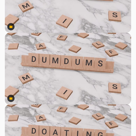
Premium
Premium
Premium
Premium