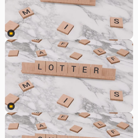
Premium
Premium
Premium
Premium