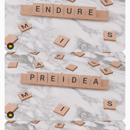
Premium
Premium
Premium
Premium