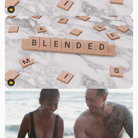
Premium
Premium
Premium
Premium