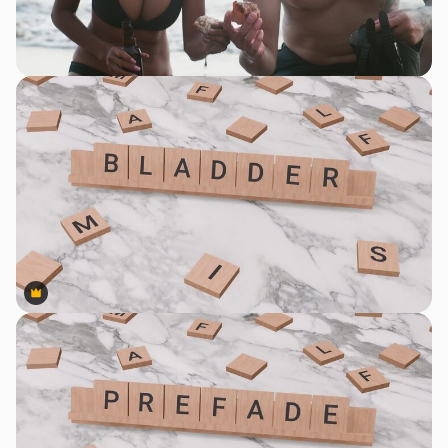
Premium
Premium