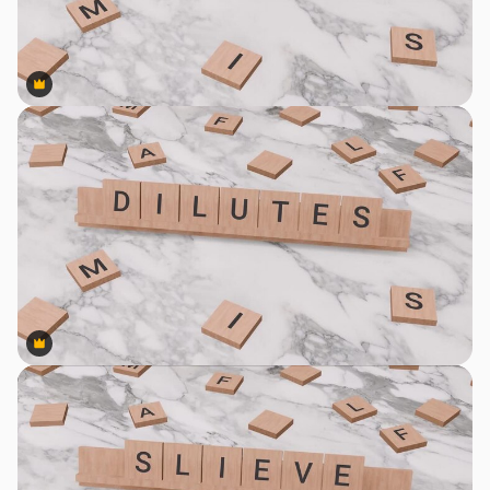
Premium
Premium
Premium
Premium