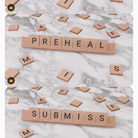
Premium
Premium
Premium
Premium