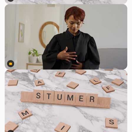
Premium
Premium
Premium
Premium