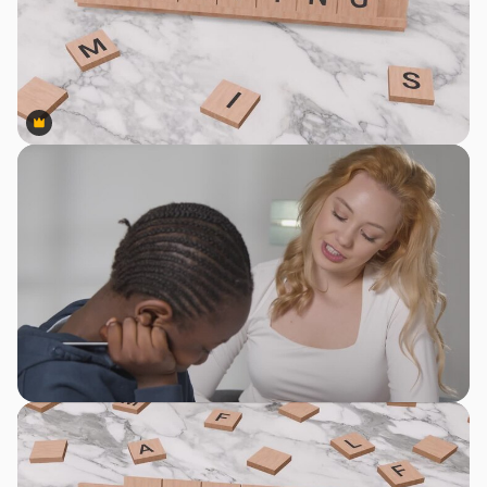
Premium
Premium