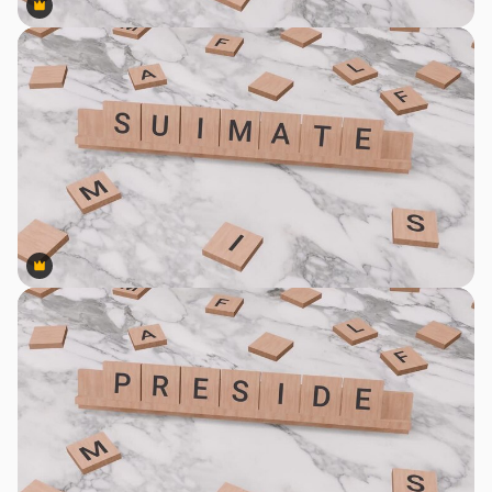
Premium
Premium
Premium
Premium