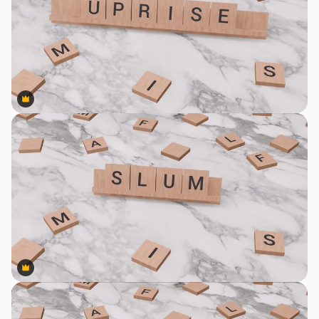
Premium
Premium
Premium
Premium