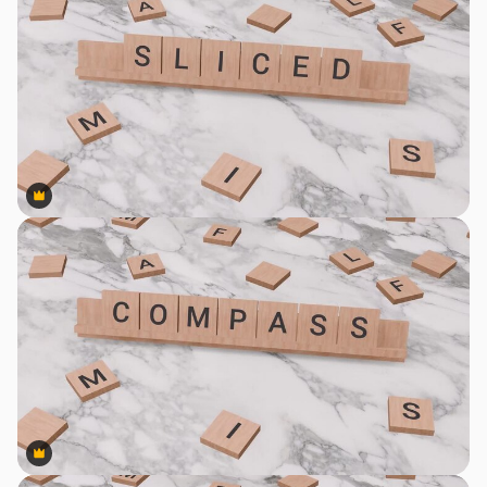
Premium
Premium
Premium
Premium