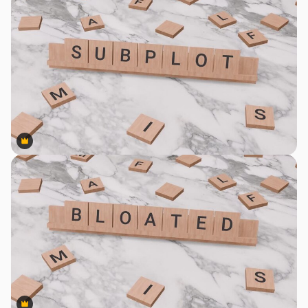
Premium
Premium