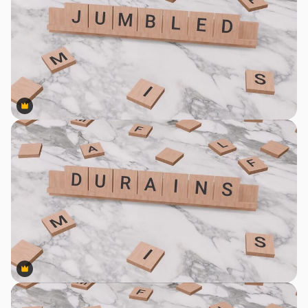
Premium
Premium
Premium
Premium