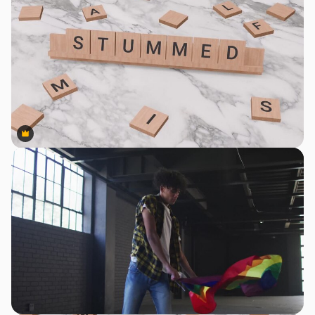
Premium
Premium