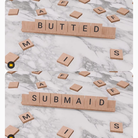
Premium
Premium