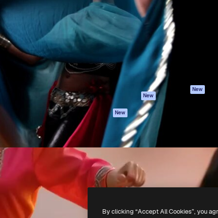
iativa para você direcionar
Spaces
Academy
alho. Mais de 1 milhão de
Assistente de IA
Documentação
e criativos, empresas,
Gerador de
Atendimento
dios.
imagens
Termos e
Gerador de vídeos
condições
Texto para voz
Política de
privacidade
Conteúdo de stock
Originais
MCP para
New
New
Claude/ChatGPT
Política de cooki
Agentes
Central de
New
confiabilidade
API
Afiliados
App móvel
Empresas
Todas as
ferramentas
-
2026
Freepik Company S.L.U.
Todos os direitos reservados
.
By clicking “Accept All Cookies”, you ag