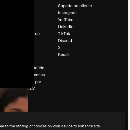
Preços
Suporte ao cliente
Sobre nós
Instagram
Reviews
YouTube
Emprego
LinkedIn
Tendências de
TikTok
pesquisa
Discord
Blog
X
Eventos
Reddit
es
Slidesgo
Vender conteúdo
Sala de imprensa
Procurando por
magnific.ai?
ree to the storing of cookies on your device to enhance site