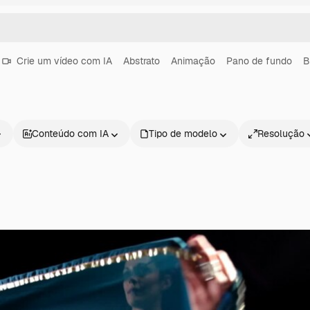
Crie um vídeo com IA
Abstrato
Animação
Pano de fundo
B
Conteúdo com IA
Tipo de modelo
Resolução
Produtos
Começar