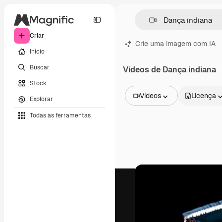
Criar
Crie uma imagem com IA
Início
Buscar
Vídeos de Dança indiana
Stock
Vídeos
Licença
Explorar
Todas as imagens
Todas as ferramentas
Vetores
Ilustrações
Fotos
PSD
Modelos
Mockups
Vídeos
Clipes de vídeo
Animações
Modelos de vídeos
Ícones
Modelos 3D
Fontes