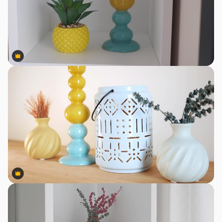
Premium
Premium
Premium
Premium