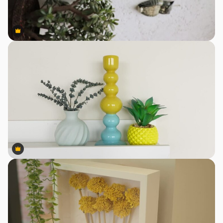
Premium
Premium
Premium
Premium