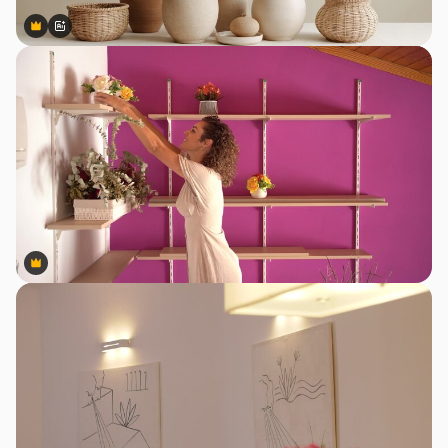
Premium
Premium
Gerado por IA
Premium
Premium