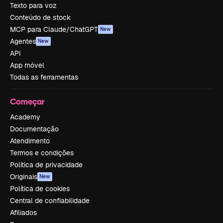
Texto para voz
Conteúdo de stock
MCP para Claude/ChatGPT
New
Agentes
New
API
App móvel
Todas as ferramentas
Começar
Academy
Documentação
Atendimento
Termos e condições
Política de privacidade
Originais
New
Política de cookies
Central de confiabilidade
Afiliados