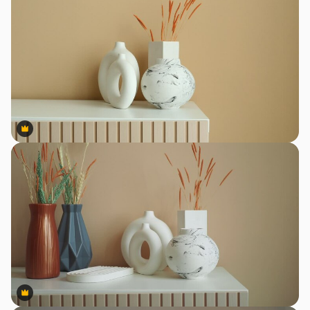
Premium
Premium
Premium
Premium