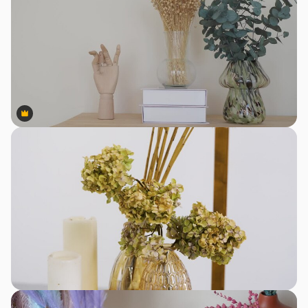
Premium
Premium