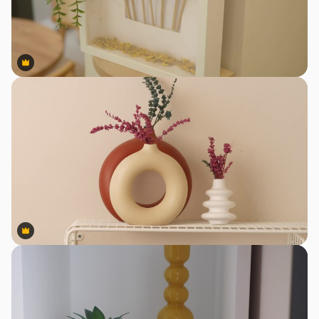
Premium
Premium
Premium
Premium