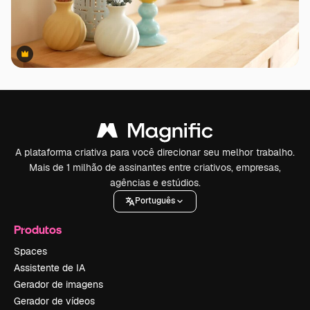
Premium
Premium
A plataforma criativa para você direcionar seu melhor trabalho.
Mais de 1 milhão de assinantes entre criativos, empresas,
agências e estúdios.
Português
Produtos
Spaces
Assistente de IA
Gerador de imagens
Gerador de vídeos