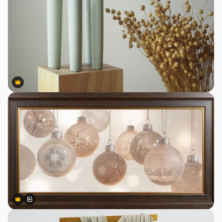
Premium
Premium
Premium
Premium
Gerado por IA