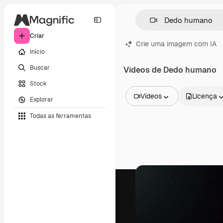
Criar
Crie uma imagem com IA
Início
Buscar
Vídeos de Dedo humano
Stock
Vídeos
Licença
Explorar
Todas as imagens
Todas as ferramentas
Vetores
Ilustrações
Fotos
PSD
Modelos
Mockups
Vídeos
Clipes de vídeo
Animações
Modelos de vídeos
Ícones
Modelos 3D
Fontes