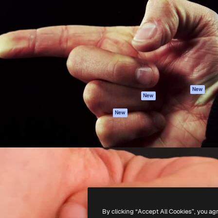
iativa para você direcionar
Spaces
Academy
alho. Mais de 1 milhão de
Assistente de IA
Documentação
e criativos, empresas,
Gerador de
Atendimento
dios.
imagens
Termos e
Gerador de vídeos
condições
Texto para voz
Política de
privacidade
Conteúdo de stock
Originais
MCP para
New
New
Claude/ChatGPT
Política de cooki
Agentes
Central de
New
confiabilidade
API
Afiliados
App móvel
Empresas
Todas as
ferramentas
-
2026
Freepik Company S.L.U.
Todos os direitos reservados
.
By clicking “Accept All Cookies”, you ag