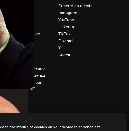
Preços
Suporte ao cliente
Sobre nós
Instagram
Reviews
YouTube
Emprego
LinkedIn
Tendências de
TikTok
pesquisa
Discord
Blog
X
Eventos
Reddit
es
Slidesgo
Vender conteúdo
Sala de imprensa
Procurando por
magnific.ai?
ree to the storing of cookies on your device to enhance site