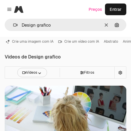
Magnific
Preços
Entrar
Close menu
Limpar
Pesqui
Crie uma imagem com IA
Crie um vídeo com IA
Abstrato
Ani
Vídeos de Design grafico
Vídeos
Filtros