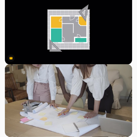
Premium
Premium