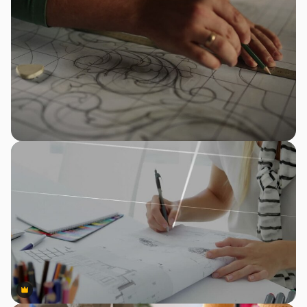
Premium
Premium