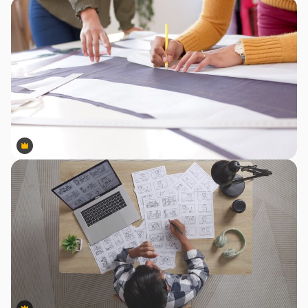
Premium
Premium