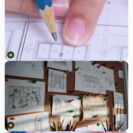
Premium
Premium
Premium
Premium