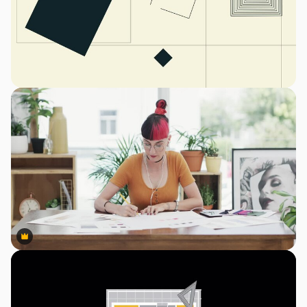
Premium
Premium