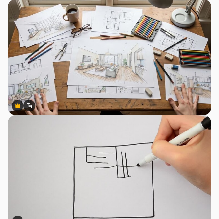
Premium
Premium
Gerado por IA