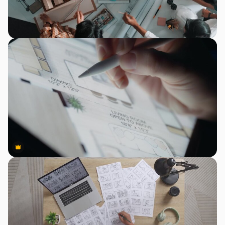
Premium
Premium