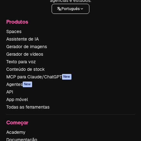
agências e estúdios.
Português
Produtos
Spaces
Assistente de IA
Gerador de imagens
Gerador de vídeos
Texto para voz
Conteúdo de stock
MCP para Claude/ChatGPT
New
Agentes
New
API
App móvel
Todas as ferramentas
Começar
Academy
Documentação