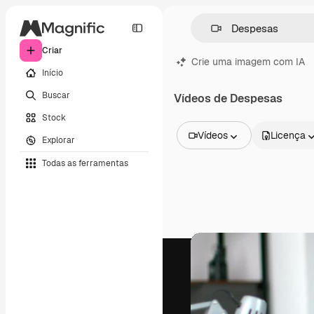
Criar
Crie uma imagem com IA
Início
Buscar
Vídeos de Despesas
Stock
Vídeos
Licença
Explorar
Todas as imagens
Todas as ferramentas
Vetores
Ilustrações
Fotos
PSD
Modelos
Mockups
Vídeos
Clipes de vídeo
Animações
Modelos de vídeos
Ícones
Modelos 3D
Fontes