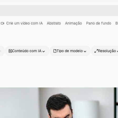
Crie um vídeo com IA
Abstrato
Animação
Pano de fundo
B
Conteúdo com IA
Tipo de modelo
Resolução
Produtos
Começar