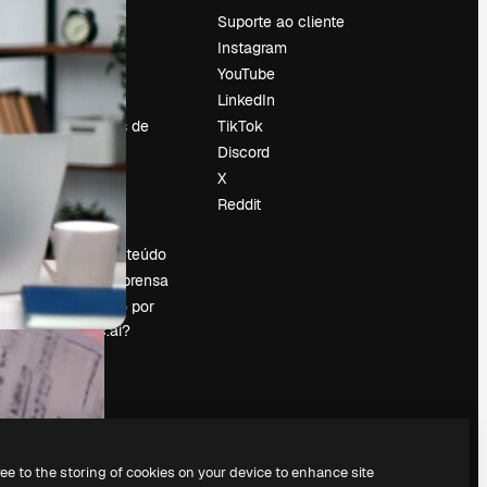
Preços
Suporte ao cliente
Sobre nós
Instagram
Reviews
YouTube
Emprego
LinkedIn
Tendências de
TikTok
pesquisa
Discord
Blog
X
Eventos
Reddit
es
Slidesgo
Vender conteúdo
Sala de imprensa
Procurando por
magnific.ai?
ree to the storing of cookies on your device to enhance site