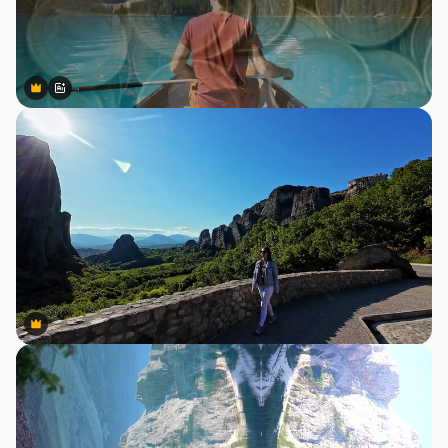
Premium
Premium
Gerado por IA
Premium
Premium