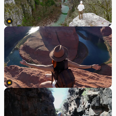
Premium
Premium
Premium
Premium