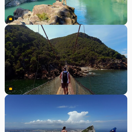
Premium
Premium
Premium
Premium