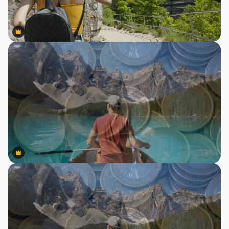
Premium
Premium
Premium
Premium