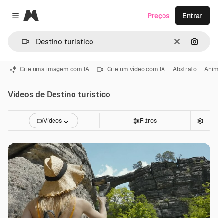
Magnific
Preços
Entrar
Close menu
Limpar
Pesqui
Crie uma imagem com IA
Crie um vídeo com IA
Abstrato
Ani
Vídeos de Destino turistico
Vídeos
Filtros