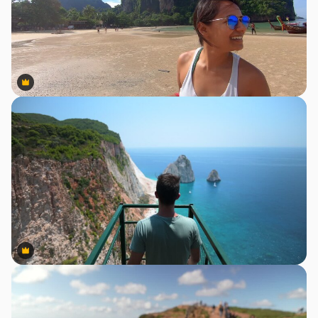
Premium
Premium
Premium
Premium