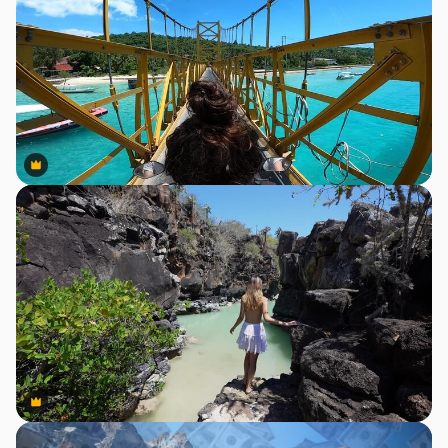
Premium
Premium
Premium
Premium