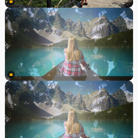
Premium
Premium
Premium
Premium