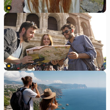
Premium
Premium
Premium
Premium