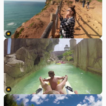
Premium
Premium
Premium
Premium