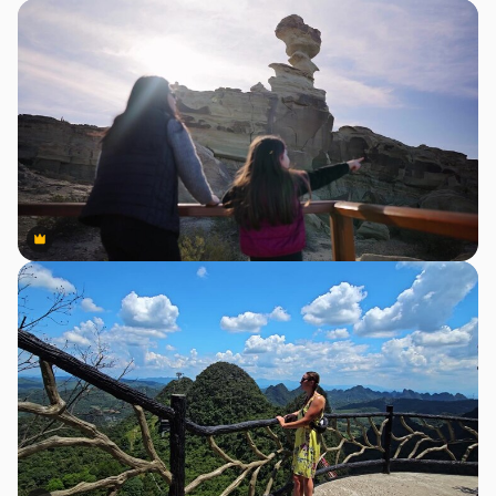
Premium
Premium