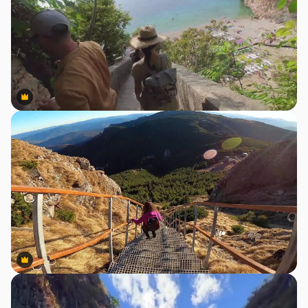
Premium
Premium
Premium
Premium