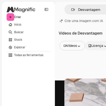
Criar
Crie uma imagem com IA
Início
Buscar
Vídeos de Desvantagem
Stock
Vídeos
Licença
Explorar
Todas as imagens
Todas as ferramentas
Vetores
Ilustrações
Fotos
PSD
Modelos
Mockups
Vídeos
Clipes de vídeo
Animações
Modelos de vídeos
Ícones
Modelos 3D
Fontes