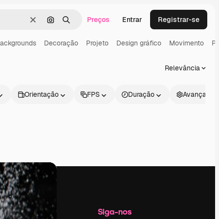
Preços
Entrar
Registrar-se
Limpar
Pesquisar por imagem
Buscar
ackgrounds
Decoração
Projeto
Design gráfico
Movimento
Pa
Relevância
Orientação
FPS
Duração
Avançado
Empresa
Siga-nos