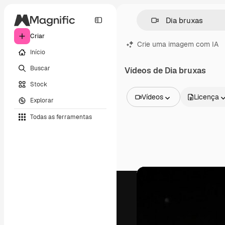
Criar
Crie uma imagem com IA
Início
Buscar
Vídeos de Dia bruxas
Stock
Vídeos
Licença
Explorar
Todas as imagens
Todas as ferramentas
Vetores
Ilustrações
Fotos
PSD
Modelos
Mockups
Vídeos
Clipes de vídeo
Animações
Modelos de vídeos
Ícones
Modelos 3D
Fontes