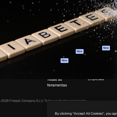
iativa para você direcionar
Spaces
Academy
alho. Mais de 1 milhão de
Assistente de IA
Documentação
e criativos, empresas,
Gerador de
Atendimento
dios.
imagens
Termos e
Gerador de vídeos
condições
Texto para voz
Política de
privacidade
Conteúdo de stock
Originais
MCP para
New
New
Claude/ChatGPT
Política de cooki
Agentes
Central de
New
confiabilidade
API
Afiliados
App móvel
Empresas
Todas as
ferramentas
-
2026
Freepik Company S.L.U.
Todos os direitos reservados
.
By clicking “Accept All Cookies”, you ag