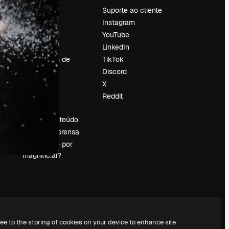
Preços
Suporte ao cliente
Sobre nós
Instagram
Reviews
YouTube
Emprego
LinkedIn
Tendências de
TikTok
pesquisa
Discord
Blog
X
Eventos
Reddit
es
Slidesgo
Vender conteúdo
Sala de imprensa
Procurando por
magnific.ai?
ree to the storing of cookies on your device to enhance site