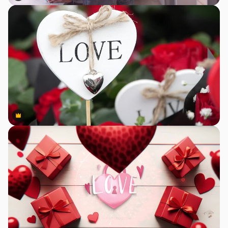
Premium
Premium