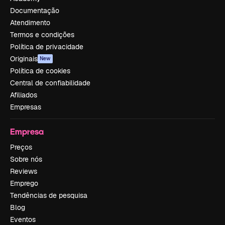
Documentação
Atendimento
Termos e condições
Política de privacidade
Originais
New
Política de cookies
Central de confiabilidade
Afiliados
Empresas
Empresa
Preços
Sobre nós
Reviews
Emprego
Tendências de pesquisa
Blog
Eventos