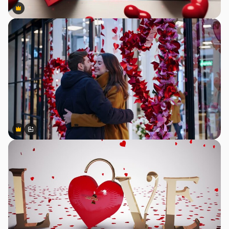
Premium
Premium
Premium
Premium
Gerado por IA