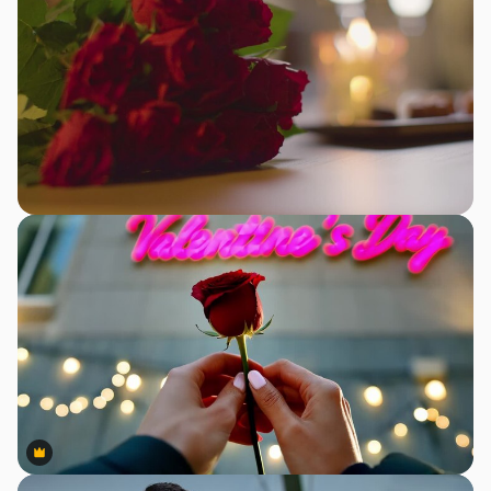
Premium
Premium