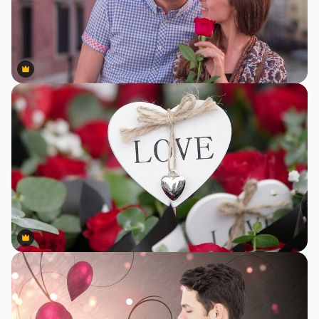
Premium
Premium
Premium
Premium