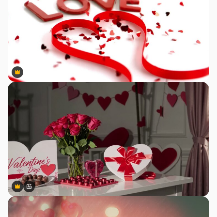
Premium
Premium
Premium
Premium
Gerado por IA