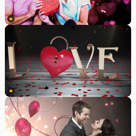
Premium
Premium
Premium
Premium