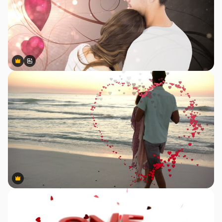
Premium
Premium
Gerado por IA
Premium
Premium