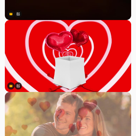
Premium
Premium
Gerado por IA
Premium
Premium
Gerado por IA