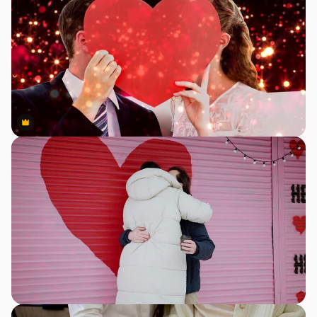
Premium
Premium