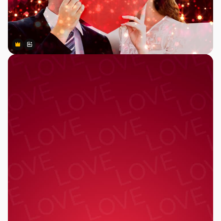
Premium
Premium
Gerado por IA