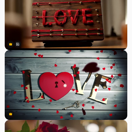
Premium
Premium
Gerado por IA
Premium
Premium