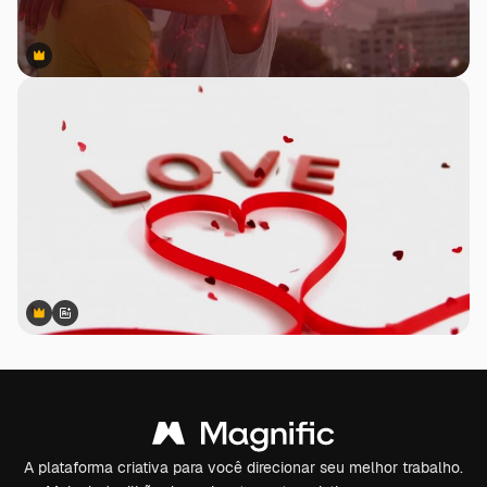
Premium
Premium
Premium
Premium
Gerado por IA
A plataforma criativa para você direcionar seu melhor trabalho.