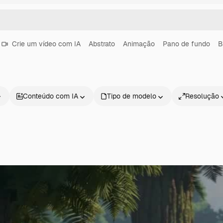
Crie um vídeo com IA
Abstrato
Animação
Pano de fundo
B
Conteúdo com IA
Tipo de modelo
Resolução
Produtos
Começar