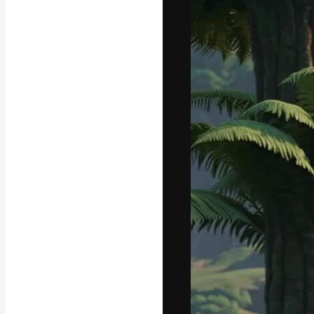
A plataforma cr
seu melhor trab
assinantes entr
agências e estú
Português
Premium
Premium
Premium
Premium
Premium
Premium
Premium
Premium
Premium
Premium
Premium
Premium
Premium
Premium
Premium
Premium
Premium
Premium
Premium
Premium
Premium
Premium
Premium
Premium
Premium
Premium
Premium
Premium
Premium
Premium
Premium
Premium
Premium
Premium
Premium
Premium
Premium
Premium
Premium
Premium
Premium
Premium
Premium
Premium
Premium
Premium
Premium
Premium
Premium
Premium
Premium
Premium
Premium
Premium
Premium
Premium
Premium
Premium
Premium
Premium
Premium
Premium
Premium
Premium
Premium
Premium
Premium
Premium
Premium
Premium
Premium
Premium
Premium
Premium
Premium
Premium
Premium
Premium
Premium
Premium
Premium
Premium
Premium
Premium
Premium
Premium
Gerado por IA
Gerado por IA
Gerado por IA
Gerado por IA
Gerado por IA
Gerado por IA
Gerado por IA
Gerado por IA
Gerado por IA
Gerado por IA
Gerado por IA
Gerado por IA
Gerado por IA
Gerado por IA
Gerado por IA
Gerado por IA
Gerado por IA
Gerado por IA
Gerado por IA
Copyright © 2010