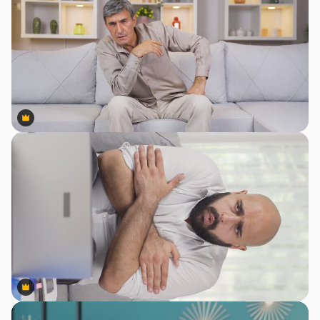
Premium
Premium
Premium
Premium