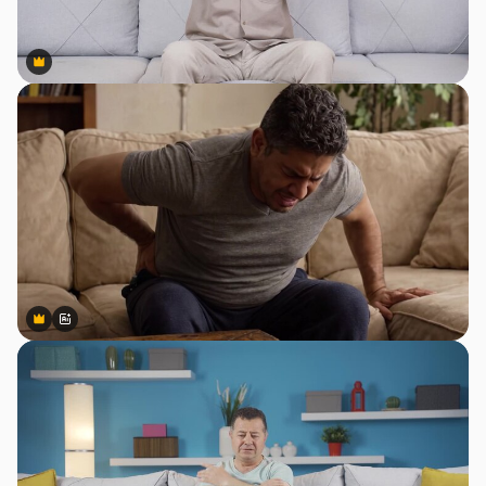
Premium
Premium
Premium
Premium
Gerado por IA