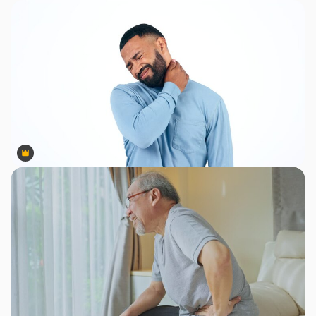
Premium
Premium