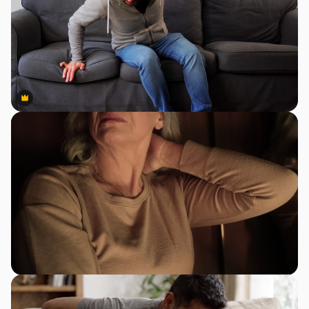
Premium
Premium