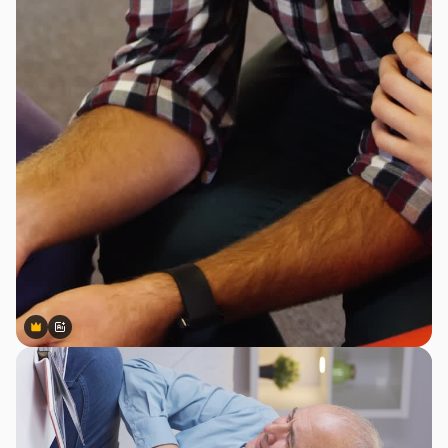
Premium
Premium
Gerado por IA