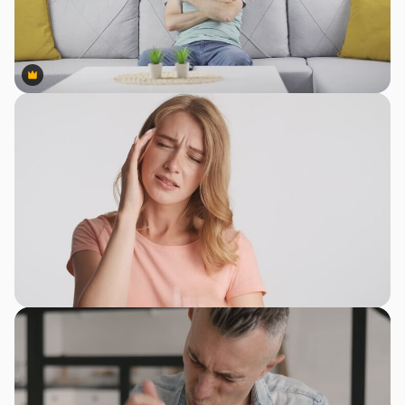
Premium
Premium