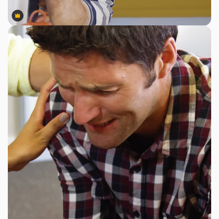
Premium
Premium