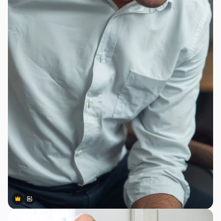
Premium
Premium
Gerado por IA