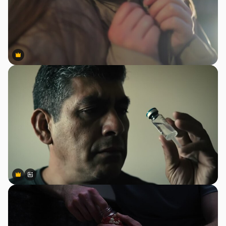
Premium
Premium
Premium
Premium
Gerado por IA