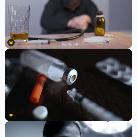
Premium
Premium
Premium
Premium