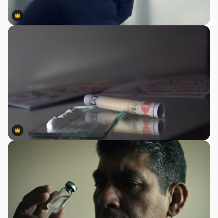
Premium
Premium
Premium
Premium