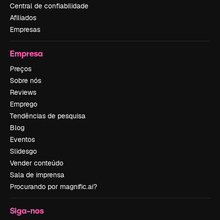
Central de confiabilidade
Afiliados
Empresas
Empresa
Preços
Sobre nós
Reviews
Emprego
Tendências de pesquisa
Blog
Eventos
Slidesgo
Vender conteúdo
Sala de imprensa
Procurando por magnific.ai?
Siga-nos