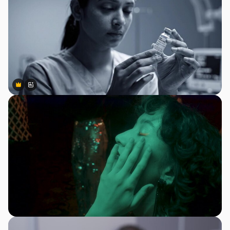
Premium
Premium
Gerado por IA