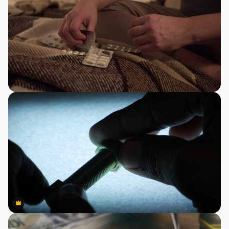
Premium
Premium