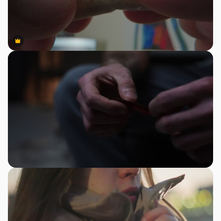
Premium
Premium