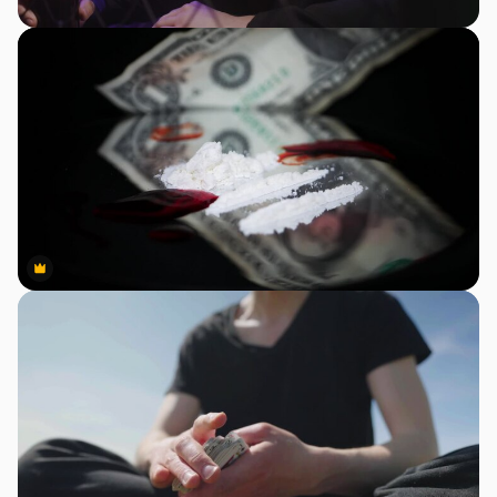
Premium
Premium