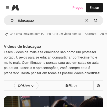
Magnific
Preços
Entrar
Close menu
Limpar
Pesqui
Crie uma imagem com IA
Crie um vídeo com IA
Abstrato
Ani
Vídeos de Educaçao
Esses vídeos da mais alta qualidade são como um professor
portátil. Use-os para se educar, compartilhar conhecimento e
muito mais. Com filmagens prontas para uso em salas de aula,
palestras, tutoriais e apresentações, você sempre estará
preparado. Basta pensar em todas as possibilidades divertidas!
Vídeos
Filtros