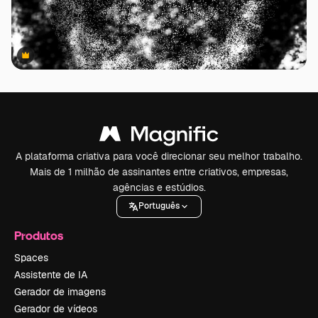
Premium
Premium
A plataforma criativa para você direcionar seu melhor trabalho.
Mais de 1 milhão de assinantes entre criativos, empresas,
agências e estúdios.
Português
Produtos
Spaces
Assistente de IA
Gerador de imagens
Gerador de vídeos