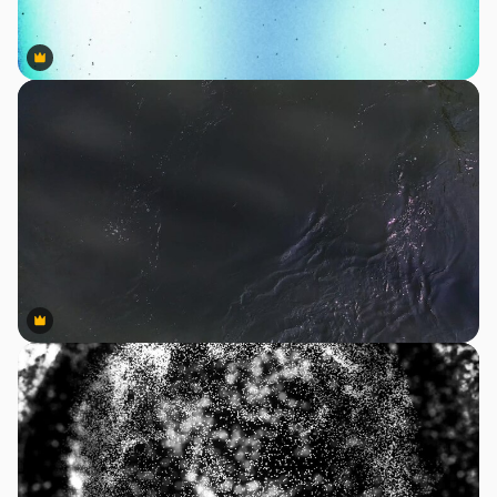
Premium
Premium
Premium
Premium