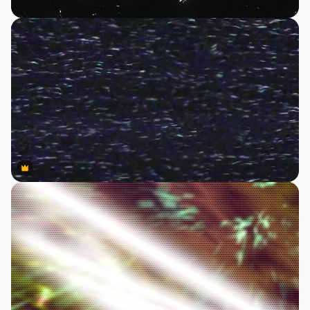
Premium
Premium