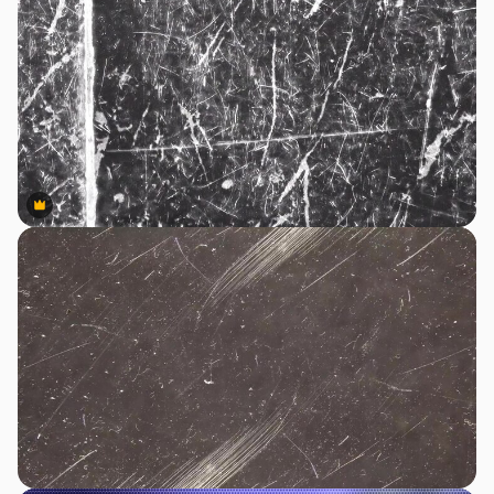
Premium
Premium