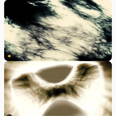
Premium
Premium