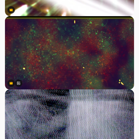
Premium
Premium
Premium
Premium
Gerado por IA