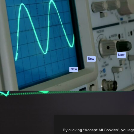
iativa para você direcionar
Spaces
Academy
alho. Mais de 1 milhão de
Assistente de IA
Documentação
e criativos, empresas,
Gerador de
Atendimento
dios.
imagens
Termos e
Gerador de vídeos
condições
Texto para voz
Política de
privacidade
Conteúdo de stock
Originais
MCP para
New
New
Claude/ChatGPT
Política de cooki
Agentes
Central de
New
confiabilidade
API
Afiliados
App móvel
Empresas
Todas as
ferramentas
-
2026
Freepik Company S.L.U.
Todos os direitos reservados
.
By clicking “Accept All Cookies”, you ag