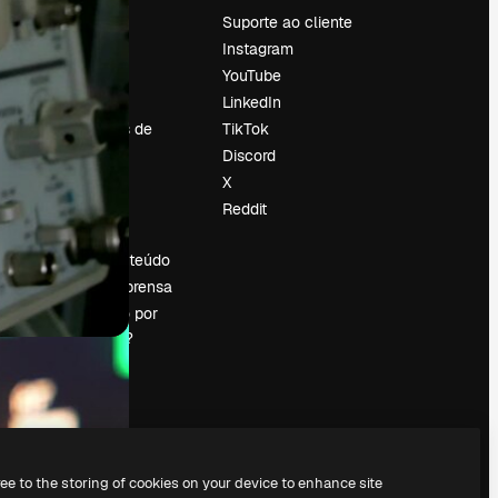
Preços
Suporte ao cliente
Sobre nós
Instagram
Reviews
YouTube
Emprego
LinkedIn
Tendências de
TikTok
pesquisa
Discord
Blog
X
Eventos
Reddit
es
Slidesgo
Vender conteúdo
Sala de imprensa
Procurando por
magnific.ai?
ree to the storing of cookies on your device to enhance site