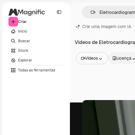
Criar
Crie uma imagem com IA
Início
Buscar
Vídeos de Eletrocardiogr
Stock
Vídeos
Licença
Explorar
Todas as imagens
Todas as ferramentas
Vetores
Ilustrações
Fotos
PSD
Modelos
Mockups
Vídeos
Clipes de vídeo
Animações
Modelos de vídeos
Ícones
Modelos 3D
Fontes