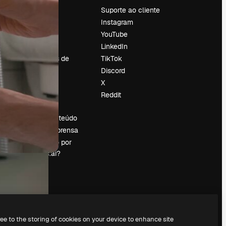
Preços
Suporte ao cliente
Sobre nós
Instagram
Reviews
YouTube
Emprego
LinkedIn
Tendências de
TikTok
pesquisa
Discord
Blog
X
Eventos
Reddit
es
Slidesgo
Vender conteúdo
Sala de imprensa
Procurando por
magnific.ai?
ree to the storing of cookies on your device to enhance site