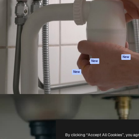
iativa para você direcionar
Spaces
Academy
alho. Mais de 1 milhão de
Assistente de IA
Documentação
e criativos, empresas,
Gerador de
Atendimento
dios.
imagens
Termos e
Gerador de vídeos
condições
Texto para voz
Política de
privacidade
Conteúdo de stock
Originais
MCP para
New
New
Claude/ChatGPT
Política de cooki
Agentes
Central de
New
confiabilidade
API
Afiliados
App móvel
Empresas
Todas as
ferramentas
-
2026
Freepik Company S.L.U.
Todos os direitos reservados
.
By clicking “Accept All Cookies”, you ag