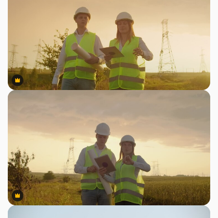
Premium
Premium
Premium
Premium