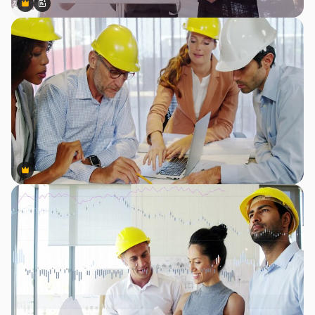
Premium
Premium
Gerado por IA
Premium
Premium