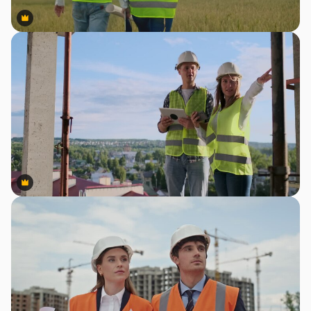
Premium
Premium
Premium
Premium