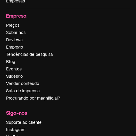
Empresas
Empresa
Preços
Sobre nós
Reviews
Emprego
Tendências de pesquisa
Blog
Eventos
Slidesgo
Vender conteúdo
Sala de imprensa
Procurando por magnific.ai?
Siga-nos
Suporte ao cliente
Instagram