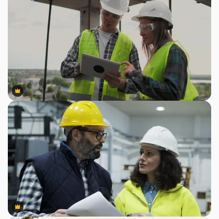
Premium
Premium
Premium
Premium