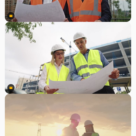
Premium
Premium
Premium
Premium