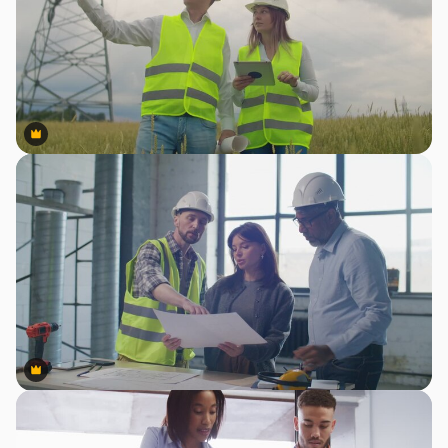
Premium
Premium
Premium
Premium