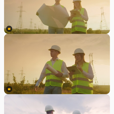
Premium
Premium
Premium
Premium