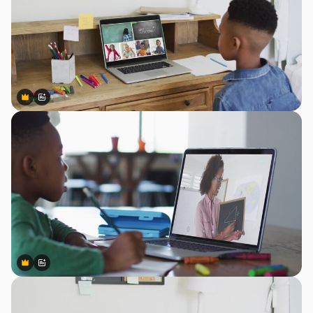
Premium
Premium
Gerado por IA
Premium
Premium
Gerado por IA