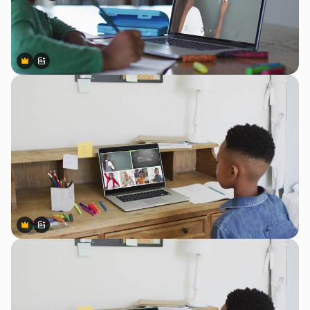
Premium
Premium
Gerado por IA
Premium
Premium
Gerado por IA