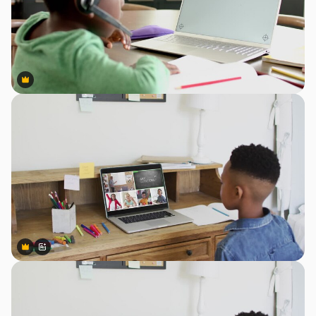
Premium
Premium
Premium
Premium
Gerado por IA