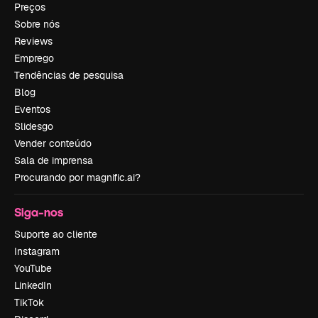
Preços
Sobre nós
Reviews
Emprego
Tendências de pesquisa
Blog
Eventos
Slidesgo
Vender conteúdo
Sala de imprensa
Procurando por magnific.ai?
Siga-nos
Suporte ao cliente
Instagram
YouTube
LinkedIn
TikTok