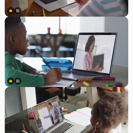
Premium
Premium
Gerado por IA
Premium
Premium
Gerado por IA