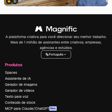
Premium
Premium
Gerado por IA
A plataforma criativa para você direcionar seu melhor trabalho.
Mais de 1 milhão de assinantes entre criativos, empresas,
agências e estúdios.
Português
Produtos
Spaces
Assistente de IA
Gerador de imagens
Gerador de vídeos
Texto para voz
Conteúdo de stock
MCP para Claude/ChatGPT
New