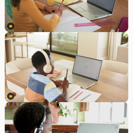
Premium
Premium
Premium
Premium