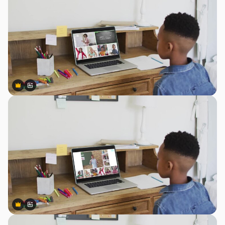
Premium
Premium
Gerado por IA
Premium
Premium
Gerado por IA