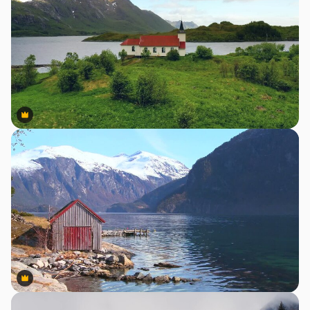
Premium
Premium
Premium
Premium