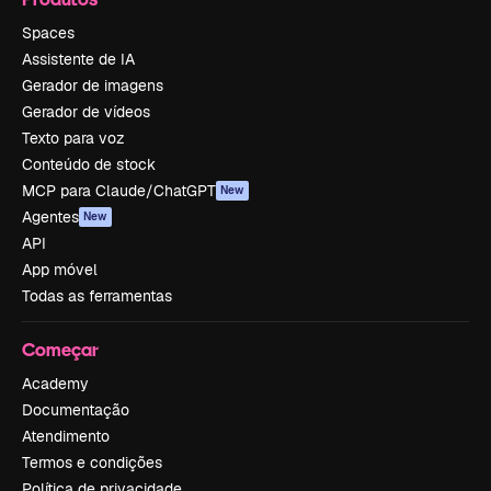
Spaces
Assistente de IA
Gerador de imagens
Gerador de vídeos
Texto para voz
Conteúdo de stock
MCP para Claude/ChatGPT
New
Agentes
New
API
App móvel
Todas as ferramentas
Começar
Academy
Documentação
Atendimento
Termos e condições
Política de privacidade