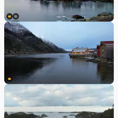
Premium
Premium
Gerado por IA
Premium
Premium