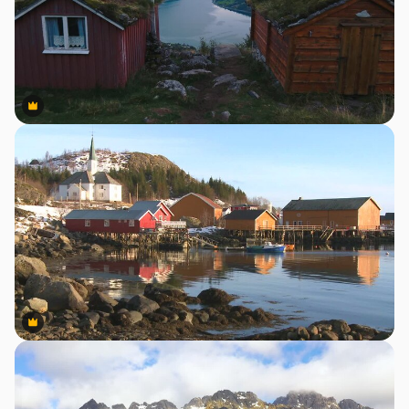
Premium
Premium
Premium
Premium