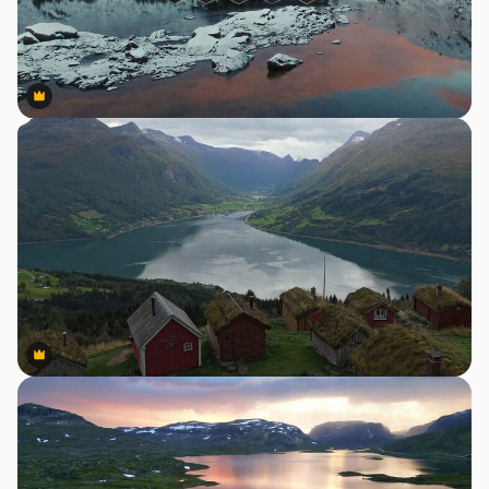
Premium
Premium
Premium
Premium