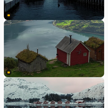
Premium
Premium
Premium
Premium