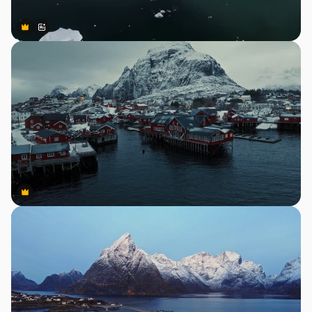
Premium
Premium
Gerado por IA
Premium
Premium