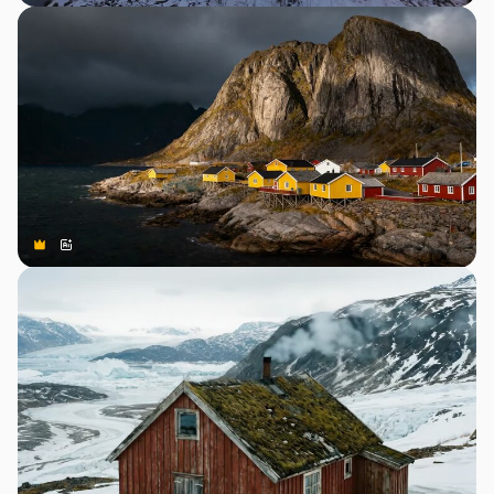
Premium
Premium
Gerado por IA