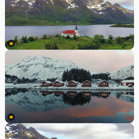
Premium
Premium
Premium
Premium