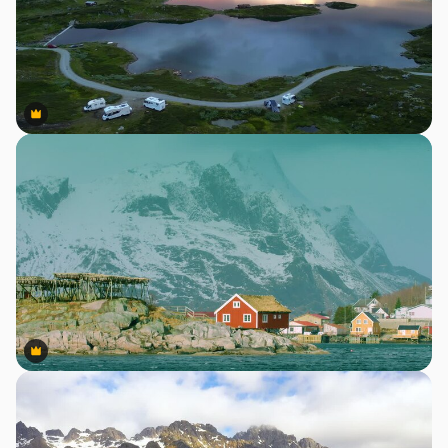
Premium
Premium
Premium
Premium