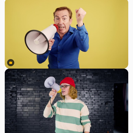
Premium
Premium