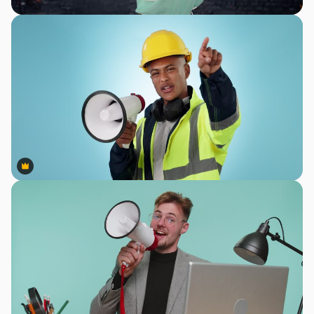
Premium
Premium