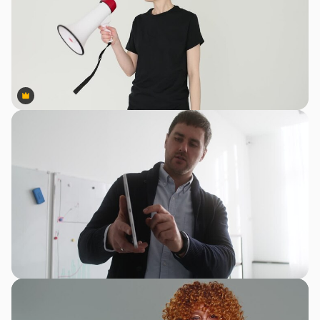
Premium
Premium