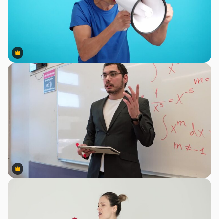
Premium
Premium
Premium
Premium