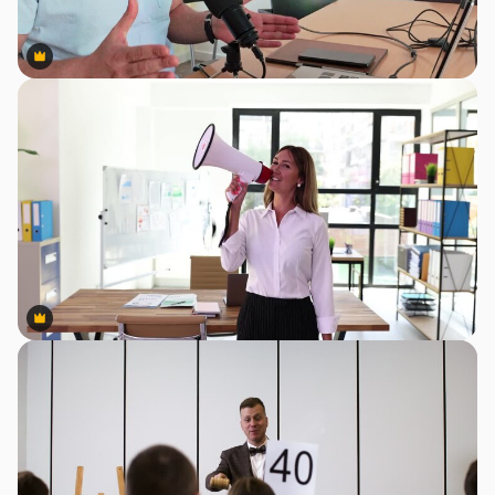
Premium
Premium
Premium
Premium