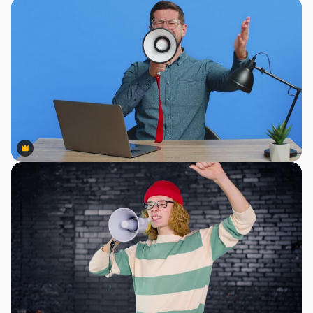
Premium
Premium