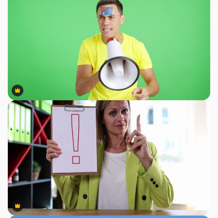
Premium
Premium
Premium
Premium