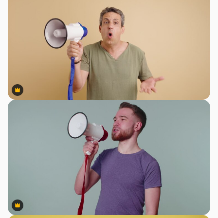
Premium
Premium
Premium
Premium