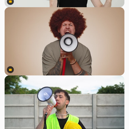
Premium
Premium
Premium
Premium