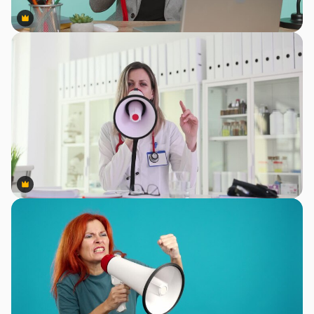
Premium
Premium
Premium
Premium