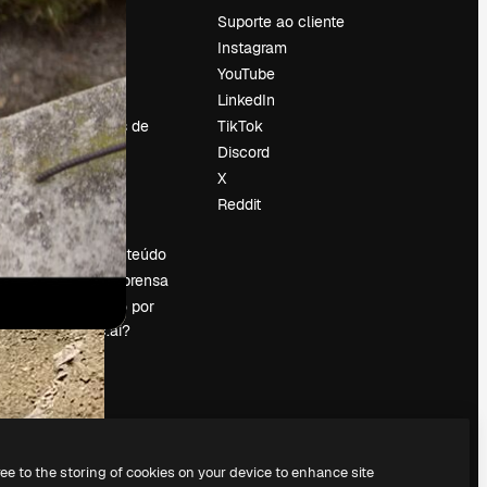
Preços
Suporte ao cliente
Sobre nós
Instagram
Reviews
YouTube
Emprego
LinkedIn
Tendências de
TikTok
pesquisa
Discord
Blog
X
Eventos
Reddit
es
Slidesgo
Vender conteúdo
Sala de imprensa
Procurando por
magnific.ai?
ree to the storing of cookies on your device to enhance site