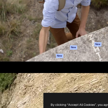
iativa para você direcionar
Spaces
Academy
alho. Mais de 1 milhão de
Assistente de IA
Documentação
e criativos, empresas,
Gerador de
Atendimento
dios.
imagens
Termos e
Gerador de vídeos
condições
Texto para voz
Política de
privacidade
Conteúdo de stock
Originais
MCP para
New
New
Claude/ChatGPT
Política de cooki
Agentes
Central de
New
confiabilidade
API
Afiliados
App móvel
Empresas
Todas as
ferramentas
-
2026
Freepik Company S.L.U.
Todos os direitos reservados
.
By clicking “Accept All Cookies”, you ag