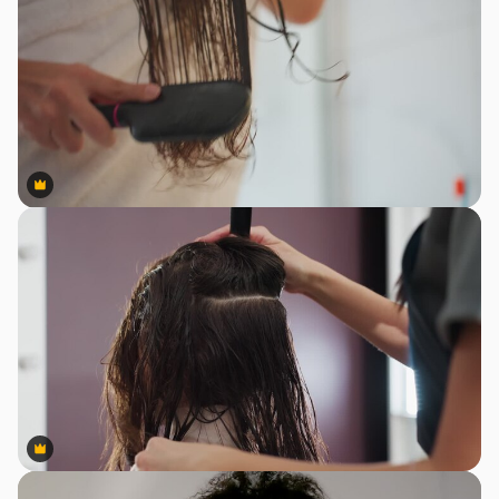
Premium
Premium
Premium
Premium