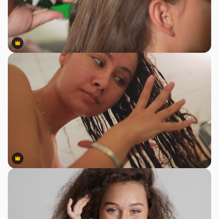
Premium
Premium
Premium
Premium