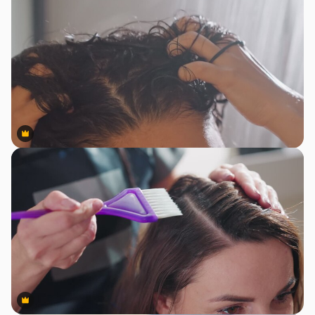
Premium
Premium
Premium
Premium