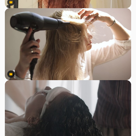
Premium
Premium
Premium
Premium