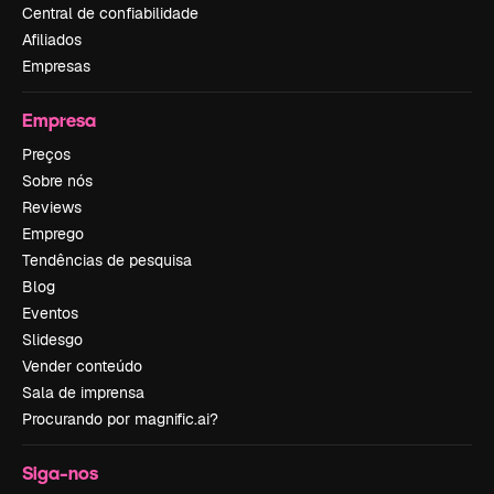
Central de confiabilidade
Afiliados
Empresas
Empresa
Preços
Sobre nós
Reviews
Emprego
Tendências de pesquisa
Blog
Eventos
Slidesgo
Vender conteúdo
Sala de imprensa
Procurando por magnific.ai?
Siga-nos