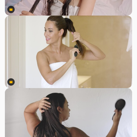
Premium
Premium
Premium
Premium