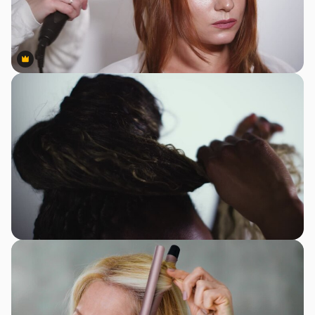
Premium
Premium