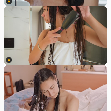
Premium
Premium
Premium
Premium