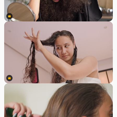
Premium
Premium
Premium
Premium