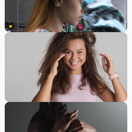
Premium
Premium