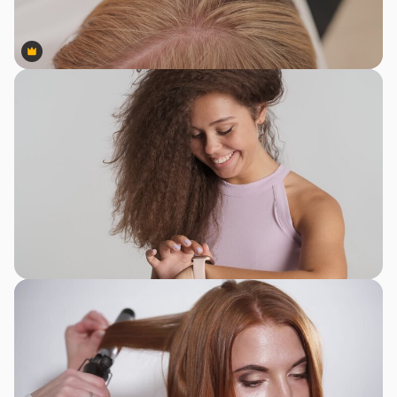
Premium
Premium