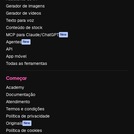
Gerador de imagens
Gerador de vídeos
Texto para voz
Conteúdo de stock
MCP para Claude/ChatGPT
New
Agentes
New
API
App móvel
Todas as ferramentas
Começar
Academy
Documentação
Atendimento
Termos e condições
Política de privacidade
Originais
New
Política de cookies