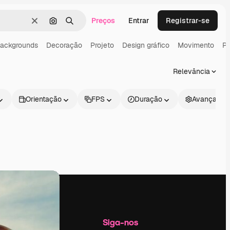
Preços
Entrar
Registrar-se
Limpar
Pesquisar por imagem
Buscar
ackgrounds
Decoração
Projeto
Design gráfico
Movimento
Pa
Relevância
Orientação
FPS
Duração
Avançado
Empresa
Siga-nos