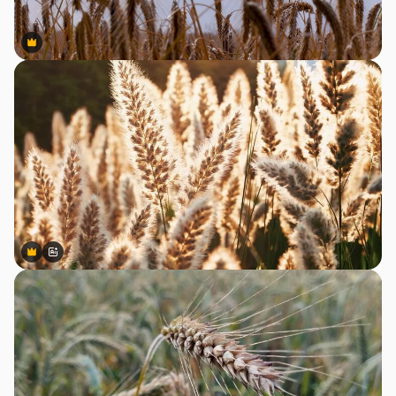
Premium
Premium
Premium
Premium
Gerado por IA