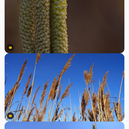
Premium
Premium
Premium
Premium