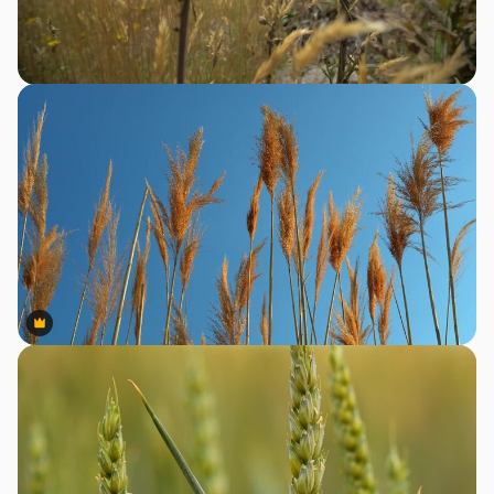
Premium
Premium