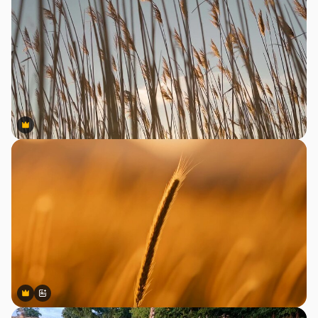
Premium
Premium
Premium
Premium
Gerado por IA