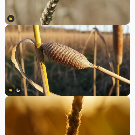
Premium
Premium
Premium
Premium
Gerado por IA