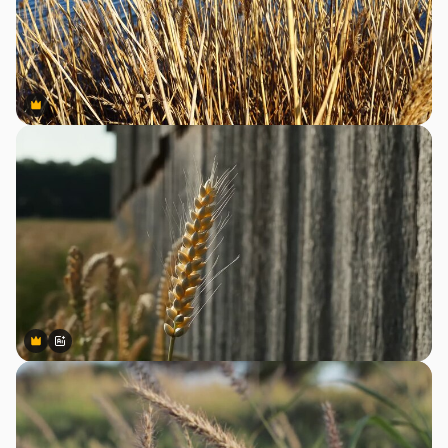
Premium
Premium
Premium
Premium
Gerado por IA