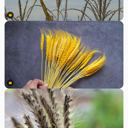
Premium
Premium
Premium
Premium