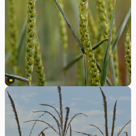
Premium
Premium