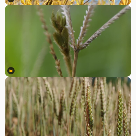
Premium
Premium
Premium
Premium