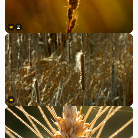
Premium
Premium
Gerado por IA
Premium
Premium