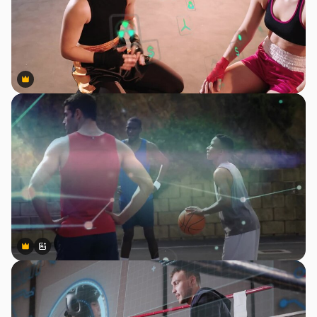
Premium
Premium
Premium
Premium
Gerado por IA