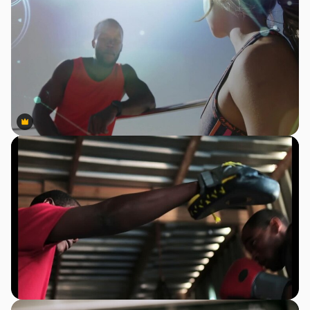
Premium
Premium