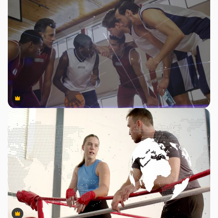
Premium
Premium
Premium
Premium