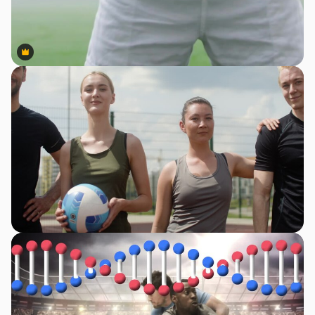
Premium
Premium