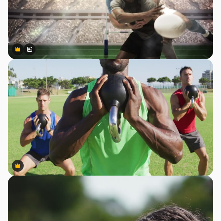
Premium
Premium
Gerado por IA
Premium
Premium