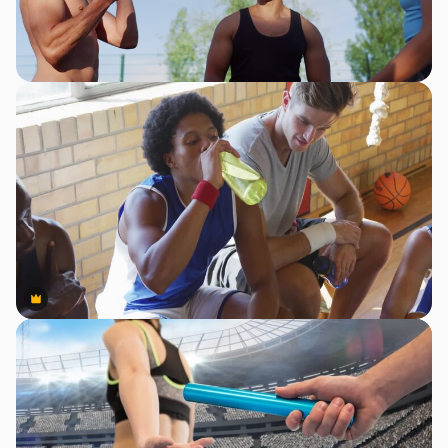
Premium
Premium