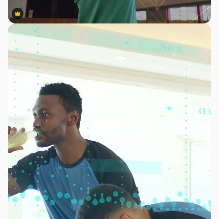
Premium
Premium