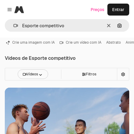
Magnific
Preços
Entrar
Close menu
Limpar
Pesqui
Crie uma imagem com IA
Crie um vídeo com IA
Abstrato
Ani
Vídeos de Esporte competitivo
Vídeos
Filtros