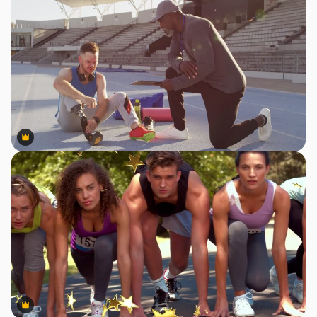
Premium
Premium
Premium
Premium