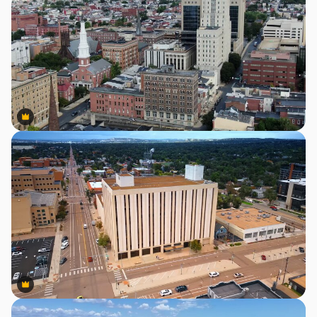
Premium
Premium
Premium
Premium