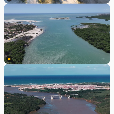
Premium
Premium
Premium
Premium