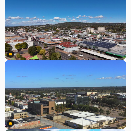
Premium
Premium
Premium
Premium