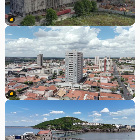
Premium
Premium
Premium
Premium