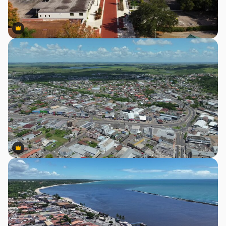
Premium
Premium
Premium
Premium