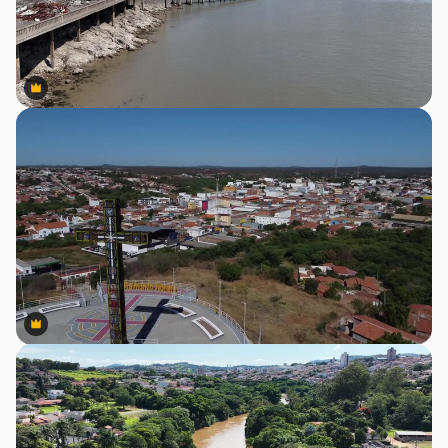
Premium
Premium
Premium
Premium