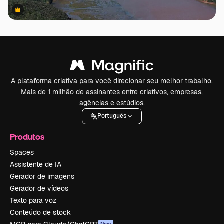
Premium
Premium
A plataforma criativa para você direcionar seu melhor trabalho.
Mais de 1 milhão de assinantes entre criativos, empresas,
agências e estúdios.
Português
Produtos
Spaces
Assistente de IA
Gerador de imagens
Gerador de vídeos
Texto para voz
Conteúdo de stock