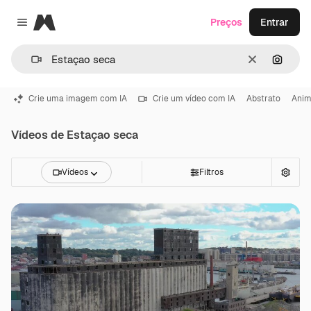
Magnific
Preços
Entrar
Close menu
Limpar
Pesqui
Crie uma imagem com IA
Crie um vídeo com IA
Abstrato
Ani
Vídeos de Estaçao seca
Vídeos
Filtros