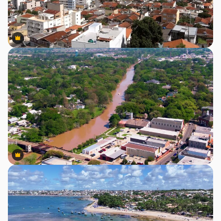
Premium
Premium
Premium
Premium