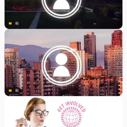
Premium
Premium
Gerado por IA
Premium
Premium
Gerado por IA