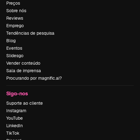
Preços
Sobre nós
Reviews
Emprego
Tendências de pesquisa
Blog
Eventos
Slidesgo
Vender conteúdo
Sala de imprensa
Procurando por magnific.ai?
Siga-nos
Suporte ao cliente
Instagram
YouTube
LinkedIn
TikTok