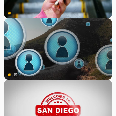
Premium
Premium
Premium
Premium
Gerado por IA