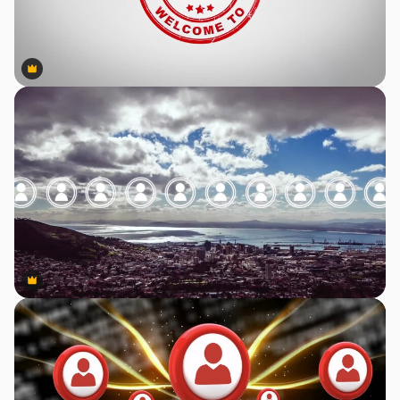
Premium
Premium
Premium
Premium