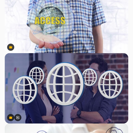
Premium
Premium
Premium
Premium
Gerado por IA