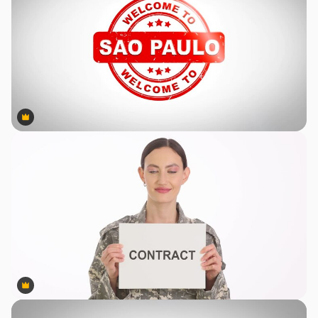
Premium
Premium
Premium
Premium