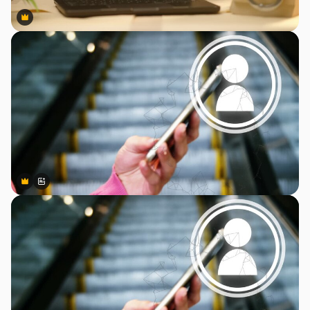
Premium
Premium
Premium
Premium
Gerado por IA