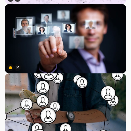
Premium
Premium
Gerado por IA
Premium
Premium
Gerado por IA