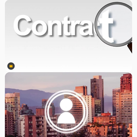
Premium
Premium