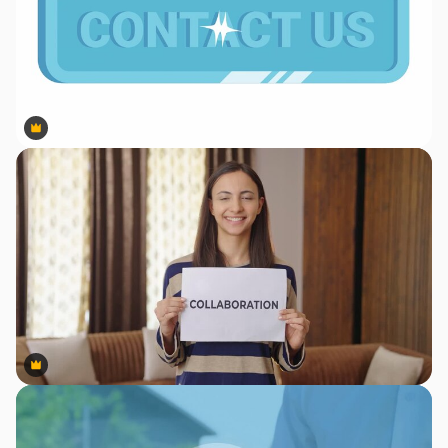
Premium
Premium
Premium
Premium