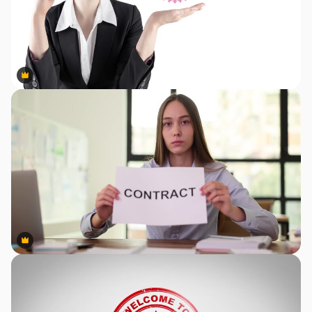
Premium
Premium
Premium
Premium