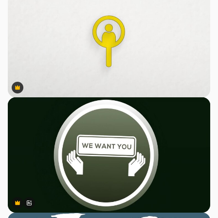
Premium
Premium
Premium
Premium
Gerado por IA