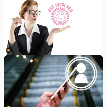
Premium
Premium